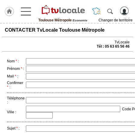
Toulouse Métropole
Changer de territoire
Economie
J'adhère
CONTACTER TvLocale Toulouse Métropole
à
Hulcoq
TvLocale
Tél : 05 63 65 56 46
ACCUEIL
Toulouse
Métropole
Nom
*
:
Prénom
*
:
TvLocale
Mail
*
:
France
Confirmer
*
:
Accueil
Téléphone
RUBRIQUES
:
Code Pos
Ville :
Agenda
Gazette
Sujet
*
: