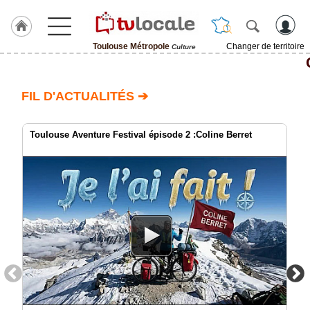
Toulouse Métropole
Changer de territoire
Culture
J'adhère
à
Hulcoq
FIL D'ACTUALITÉS ➔
ACCUEIL
Toulouse
Métropole
Toulouse Aventure Festival épisode 2 :Coline Berret
TvLocale
France
Accueil
RUBRIQUES
Agenda
Gazette