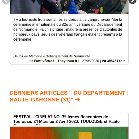
Il y a tout juste trois semaines se déroulait à Langrune-sur-Mer la
cérémonie internationale du 82e anniversaire du Débarquement
de Normandie. Fait historique : malgré la présence d'autorités de
nombreux pays, seuls des vétérans français étaient présents à la
cérémonie.
Devoir de Mémoire » Débarquement de Normandie
Ils l'ont vécue ! - They lived it !
|
27/06/2026
|
Vu 398781 fois
DERNIERS ARTICLES " DU DÉPARTEMENT :
HAUTE-GARONNE (31)" ➔
FESTIVAL. CINELATINO. 35 Ièmes Rencontres de
Toulouse. 24 Mars au 2 Avril 2023. TOULOUSE et Haute-
Garonne et Départements limitrophes.