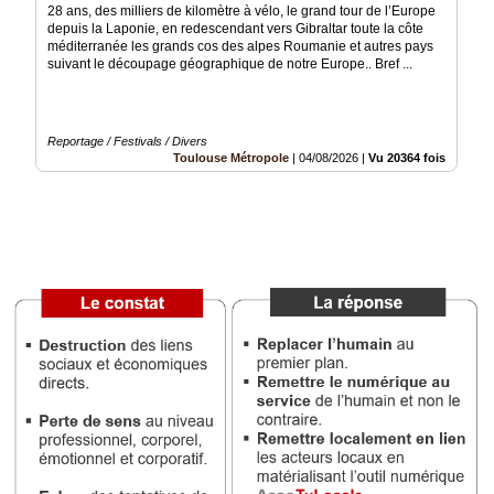
28 ans, des milliers de kilomètre à vélo, le grand tour de l’Europe
Vidéos
depuis la Laponie, en redescendant vers Gibraltar toute la côte
méditerranée les grands cos des alpes Roumanie et autres pays
Médias
suivant le découpage géographique de notre Europe.. Bref ...
du
groupe
Blogs
Reportage / Festivals / Divers
Prémium
Toulouse Métropole
|
04/08/2026
|
Vu 20364 fois
Inscription
annuaire
pro
Accès
éditeur