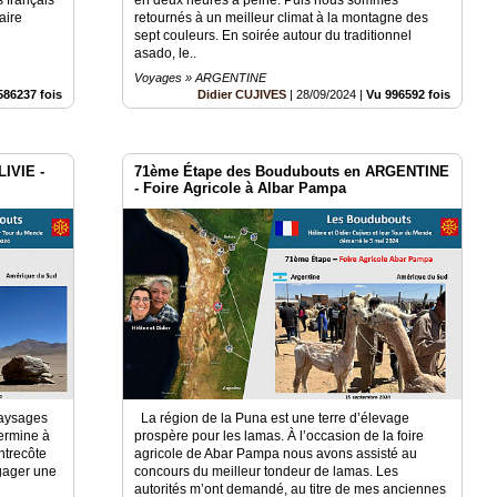
aire
retournés à un meilleur climat à la montagne des
sept couleurs. En soirée autour du traditionnel
asado, le..
Voyages » ARGENTINE
586237 fois
Didier CUJIVES
|
28/09/2024
|
Vu 996592 fois
IVIE -
71ème Étape des Boudubouts en ARGENTINE
- Foire Agricole à Albar Pampa
paysages
La région de la Puna est une terre d’élevage
termine à
prospère pour les lamas. À l’occasion de la foire
ntrecôte
agricole de Abar Pampa nous avons assisté au
gager une
concours du meilleur tondeur de lamas. Les
autorités m’ont demandé, au titre de mes anciennes