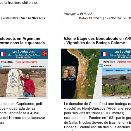
 la frontière chilienne,..
Voyages » BOLIVIE
S
|
20/09/2024
|
Vu 1477077 fois
Didier CUJIVES
|
17/09/2024
|
Vu 1
dubouts en Argentine -
63ème Étape des Boudubouts en A
corne dans la « quebrada
- Vignobles de la Bodega Colomé
ropique du Capricorne, petit
Le domaine de Colomé est une bodega (
ique « quebrada de las
viticole) au Nord-Ouest de l'Argentine, re
indre l’apothéose à 4.350
pour ses vins d'altitude (3 100 mètres)
ia del Hornocal » la fameuse
exceptionnels. Fondée en 1831 par le go
urs
de Salta, Nicolás Severo de Isasmendi y E
Bodega Colomé est l'un des plus ancien