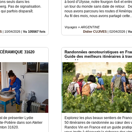
ns seuls dans les
à bord d’Ulysse, notre fourgon 4x4 et ent
rg. Pas de signalisation.
un tour du monde sans date de retour. De
qui parfois disparaît.
nous avons parcouru les routes d’Amériq
Au fil des mois, nous avons partagé cette..
Voyages » ARGENTINE
ES
|
10/04/2026
|
Vu 105567 fois
Didier CUJIVES
|
02/04/2026
|
Vu
 CÉRAMIQUE 31620
Randonnées œnotouristiques en Fra
Guide des meilleurs itinéraires à trav
vignobles
 est de présenter Lydie
Explorez les plus beaux sentiers de Franc
e-Potière dans son Atelier
50 itinéraires de randonnée au cœur des v
nton 31620.
Randos Vin en France est un guide pratiq
vous invite à découvrir la richesse des vin