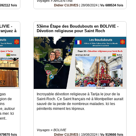
Voyages » ARGENTINE
692112 fois
Didier CUJIVES
|
28/08/2024
|
Vu 688534 fois
IVIE -
53ème Étape des Boudubouts en BOLIVIE -
ranjuez à
Dévotion religieuse pour Saint Roch
egas
Incroyable dévotion religieuse à Tarija le jour de la
égion de
Saint-Roch. Ce Saint français né à Montpellier aurait
ins
sauvé de la peste de nombreux malades. Ici les
de, autour
pénitents miment les lépreux.
 mer. Ici
ent..
Voyages » BOLIVIE
979870 fois
Didier CUJIVES
|
19/08/2024
|
Vu 919666 fois