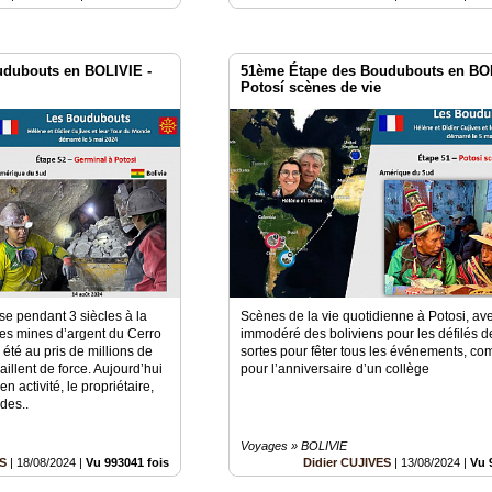
udubouts en BOLIVIE -
51ème Étape des Boudubouts en BOL
Potosí scènes de vie
se pendant 3 siècles à la
Scènes de la vie quotidienne à Potosi, av
des mines d’argent du Cerro
immodéré des boliviens pour les défilés d
 été au pris de millions de
sortes pour fêter tous les événements, co
aillent de force. Aujourd’hui
pour l’anniversaire d’un collège
n activité, le propriétaire,
 des..
Voyages » BOLIVIE
ES
|
18/08/2024
|
Vu 993041 fois
Didier CUJIVES
|
13/08/2024
|
Vu 