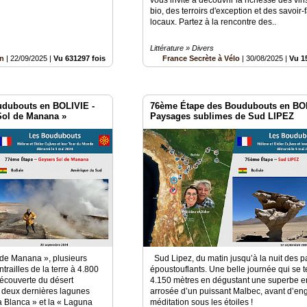
bio, des terroirs d'exception et des savoir-f
locaux. Partez à la rencontre des..
Littérature » Divers
n
|
22/09/2025
|
Vu 631297 fois
France Secrète à Vélo
|
30/08/2025
|
Vu 1
udubouts en BOLIVIE -
76ème Étape des Boudubouts en BOL
 Sol de Manana »
Paysages sublimes de Sud LIPEZ
l de Manana », plusieurs
Sud Lipez, du matin jusqu’à la nuit des 
ntrailles de la terre à 4.800
époustouflants. Une belle journée qui se 
découverte du désert
4.150 mètres en dégustant une superbe e
s deux dernières lagunes
arrosée d’un puissant Malbec, avant d’en
a Blanca » et la « Laguna
méditation sous les étoiles !