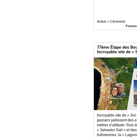
Artiste » Céramiste
Fronto
77ème Étape des Bo
Incroyable site de «
Incroyable site de « So
geysers jaillissent des e
mètres d’altitude. Puis 
« Salvador Dali » et de
boliviennes: la « Lagun