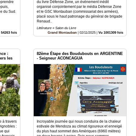
reprendre
du livre Défense Zone, un événement inédit
puis,
organisé conjointement par le média Défense Zone
ue du Sud.
et le GSC Montauban (commissariat des armées),
placé sous le haut patronage du général de brigade
Renaud..
Littérature » Salon du Livre
 54263 fois
Grand Montauban
|
02/11/2025
|
Vu 1001309 fois
nce :
82ème Étape des Boudubouts en ARGENTINE
ers les
- Seigneur ACONCAGUA
e à travers
Incroyable journée qui nous conduira de la chaleur
ignobles :
estivale de Mendoza au climat rigoureux et enneigé
ue qui
du plus haut sommet des Amériques (6960 mètres)
s français
en deux heures à peine. Puis nous sommes