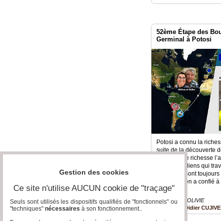
52ème Étape des Bo
Germinal à Potosi
Potosi a connu la riches
suite de la découverte 
Rico. Cette richesse l’a
vies des indiens qui trav
Gestion des cookies
ces mines sont toujours e
l’état bolivien a confié à
Ce site n'utilise AUCUN cookie de "traçage"
Voyages » BOLIVIE
Seuls sont utilisés les dispositifs qualifiés de "fonctionnels" ou
Didier CUJIV
"techniques"
nécessaires
à son fonctionnement..