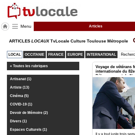
Menu
Articles
J'adhère
C
ARTICLES
LOCAUX
TvLocale Culture Toulouse Métropole
à
Hulcoq
LOCAL
OCCITANIE
FRANCE
EUROPE
INTERNATIONAL
ACCUEIL
Toulouse
Métropole
« Toutes les rubriques
Voyage de vétérans f
internationale du 82e
Débarquement de No
Artisanat (1)
TvLocale
France
Artiste (13)
Cinéma (5)
Accueil
COVID-19 (1)
RUBRIQUES
Devoir de Mémoire (2)
Divers (1)
Agenda
Espaces Culturels (1)
Il y a tout juste trois se