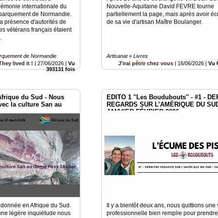
rémonie internationale du
Nouvelle-Aquitaine David FEVRE tourne
ébarquement de Normandie.
partiellement la page, mais après avoir écri
la présence d'autorités de
de sa vie d'artisan Maître Boulanger.
s vétérans français étaient
e.
arquement de Normandie
Artisanat » Livres
They lived it !
|
27/06/2026
|
Vu
J'irai pétrir chez vous
|
16/06/2026
|
Vu 
393131 fois
frique du Sud - Nous
EDITO 1 ''Les Boudubouts'' - #1 - D
ec la culture San au
REGARDS SUR L’AMÉRIQUE DU SUD
JANVIER-FÉVRIER 2026
ndonnée en Afrique du Sud.
Il y a bientôt deux ans, nous quittions une 
 une légère inquiétude nous
professionnelle bien remplie pour prendre 