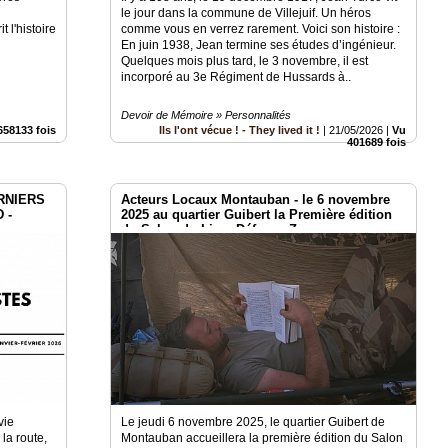
le jour dans la commune de Villejuif. Un héros
t l'histoire
comme vous en verrez rarement. Voici son histoire :
En juin 1938, Jean termine ses études d’ingénieur.
Quelques mois plus tard, le 3 novembre, il est
incorporé au 3e Régiment de Hussards à..
Devoir de Mémoire » Personnalités
658133 fois
Ils l'ont vécue ! - They lived it !
|
21/05/2026
|
Vu
401689 fois
ERNIERS
Acteurs Locaux Montauban - le 6 novembre
 -
2025 au quartier Guibert la Première édition
du Salon du Livre Défense Zone -
vie
Le jeudi 6 novembre 2025, le quartier Guibert de
la route,
Montauban accueillera la première édition du Salon