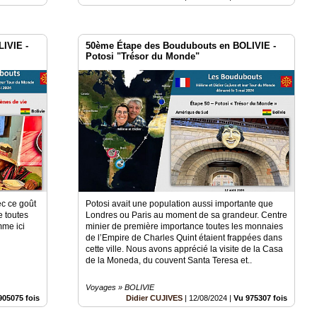
IVIE -
50ème Étape des Boudubouts en BOLIVIE -
Potosi "Trésor du Monde"
ec ce goût
Potosi avait une population aussi importante que
e toutes
Londres ou Paris au moment de sa grandeur. Centre
mme ici
minier de première importance toutes les monnaies
de l’Empire de Charles Quint étaient frappées dans
cette ville. Nous avons apprécié la visite de la Casa
de la Moneda, du couvent Santa Teresa et..
Voyages » BOLIVIE
905075 fois
Didier CUJIVES
|
12/08/2024
|
Vu 975307 fois