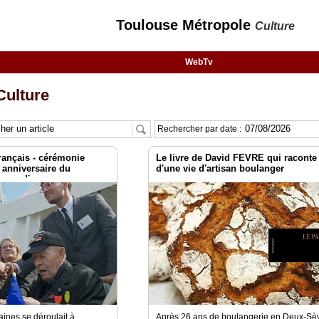
Toulouse Métropole
Culture
WebTv
ulture
Rechercher par date :
rançais - cérémonie
Le livre de David FEVRE qui raconte
 anniversaire du
d'une vie d'artisan boulanger
rmandie
maines se déroulait à
Après 26 ans de boulangerie en Deux-Sè