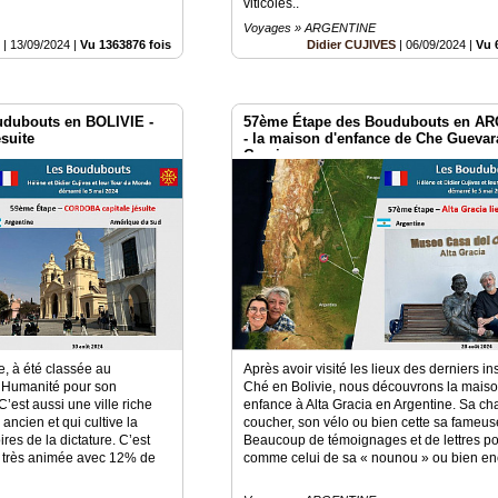
viticoles..
Voyages » ARGENTINE
S
|
13/09/2024
|
Vu 1363876 fois
Didier CUJIVES
|
06/09/2024
|
Vu 
udubouts en BOLIVIE -
57ème Étape des Boudubouts en A
suite
- la maison d'enfance de Che Guevara
Gracia
e, à été classée au
Après avoir visité les lieux des derniers in
l’Humanité pour son
Ché en Bolivie, nous découvrons la mais
’est aussi une ville riche
enfance à Alta Gracia en Argentine. Sa c
ancien et qui cultive la
coucher, son vélo ou bien cette sa fameus
es de la dictature. C’est
Beaucoup de témoignages et de lettres po
te très animée avec 12% de
comme celui de sa « nounou » ou bien enc