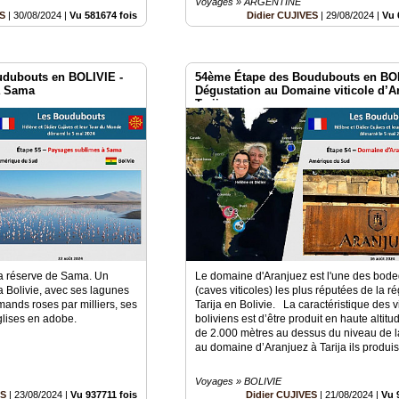
Voyages » ARGENTINE
ES
|
30/08/2024
|
Vu 581674 fois
Didier CUJIVES
|
29/08/2024
|
Vu 
udubouts en BOLIVIE -
54ème Étape des Boudubouts en BOL
à Sama
Dégustation au Domaine viticole d’A
Tarija
a réserve de Sama. Un
Le domaine d'Aranjuez est l'une des bod
 Bolivie, avec ses lagunes
(caves viticoles) les plus réputées de la r
mands roses par milliers, ses
Tarija en Bolivie. La caractéristique des v
églises en adobe.
boliviens est d’être produit en haute altitu
de 2.000 mètres au dessus du niveau de la
au domaine d’Aranjuez à Tarija ils produis
Voyages » BOLIVIE
ES
|
23/08/2024
|
Vu 937711 fois
Didier CUJIVES
|
21/08/2024
|
Vu 