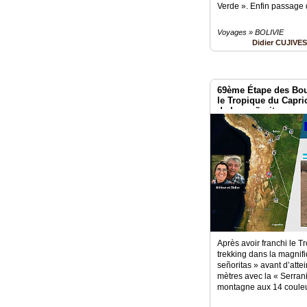
Verde ». Enfin passage de
Voyages » BOLIVIE
Didier CUJIVE
69ème Étape des Bou
le Tropique du Capri
de las señoritas »
Après avoir franchi le T
trekking dans la magnif
señoritas » avant d’atte
mètres avec la « Serran
montagne aux 14 coule