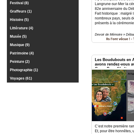
Gazette
Festival (8)
Langrune-sur-Mer la cé
82e anniversaire du D
Graffeurs (1)
Vidéos
Fait historique : malgré 
nombreux pays, seuls de
Histoire (5)
présents à la cérémoni
Médias
du
Littérature (4)
groupe
Devoir de Mémoire » Déb
Musée (5)
Ils l'ont vécue ! - 
Blogs
Musique (9)
Prémium
Patrimoine (4)
Les Boudubouts en A
Inscription
Peinture (2)
annuaire
avons rendez-vous av
pro
Game Pass Shelter
Photographie (1)
Voyages (61)
Accès
éditeur
C’est notre première ra
Et, pour être honnêtes,