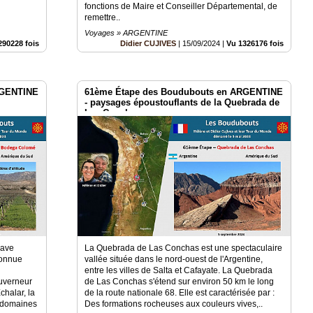
fonctions de Maire et Conseiller Départemental, de
remettre..
Voyages » ARGENTINE
290228 fois
Didier CUJIVES
|
15/09/2024
|
Vu 1326176 fois
RGENTINE
61ème Étape des Boudubouts en ARGENTINE
- paysages époustouflants de la Quebrada de
Las Conchas
cave
La Quebrada de Las Conchas est une spectaculaire
connue
vallée située dans le nord-ouest de l'Argentine,
entre les villes de Salta et Cafayate. La Quebrada
uverneur
de Las Conchas s'étend sur environ 50 km le long
chalar, la
de la route nationale 68. Elle est caractérisée par :
s domaines
Des formations rocheuses aux couleurs vives,..