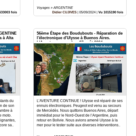
Voyages » ARGENTINE
633003 fois
Didier CUJIVES
|
05/09/2024
|
Vu 1015190 fois
RGENTINE
56ème Étape des Boudubouts - Réparation de
 à Alta
l'électronique d'Ulysse à Buenos Aires.
L'Aventure reprend ce 27 août 2024
stants du
L’AVENTURE CONTINUE ! Ulysse est réparé de ses
on de son
ennuis électroniques. Peugeot est venu au secours
hambre à
de Mercédès. Nous quittons Buenos Aires, départ
e moto.
immédiat pour le Nord-Ouest de l’Argentine, puis
ignantes,
retour en Bolivie. Nous avions amené Ulysse à la
ore sa..
mer pour le tester suite aux diverses interventions..