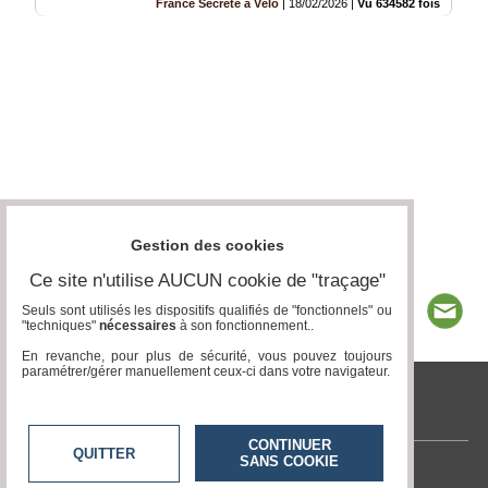
France Secrète à Vélo
|
18/02/2026
|
Vu 634582 fois
Gestion des cookies
Ce site n'utilise AUCUN cookie de "traçage"
Seuls sont utilisés les dispositifs qualifiés de "fonctionnels" ou
"techniques"
nécessaires
à son fonctionnement..
En revanche, pour plus de sécurité, vous pouvez toujours
paramétrer/gérer manuellement ceux-ci dans votre navigateur.
tvlocale.fr
CONTINUER
QUITTER
SANS COOKIE
Contactez-nous