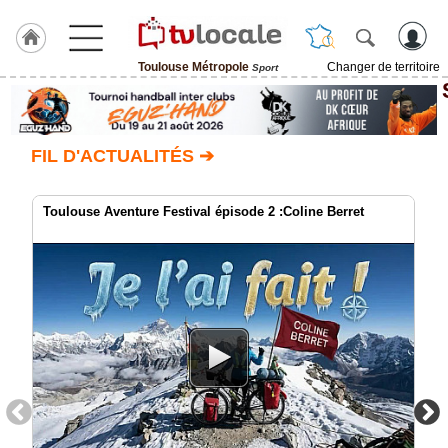
Toulouse Métropole
Changer de territoire
Sport
J'adhère
à
Hulcoq
FIL D'ACTUALITÉS ➔
ACCUEIL
Toulouse
Métropole
Toulouse Aventure Festival épisode 2 :Coline Berret
TvLocale
France
Accueil
RUBRIQUES
Agenda
Gazette