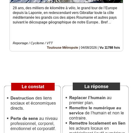
Vidéos
28 ans, des milliers de kilomètre à vélo, le grand tour de l’Europe
depuis la Laponie, en redescendant vers Gibraltar toute la côte
Médias
méditerranée les grands cos des alpes Roumanie et autres pays
du
suivant le découpage géographique de notre Europe.. Bref ...
groupe
Blogs
Prémium
Reportage / Cyclisme / VTT
Toulouse Métropole
|
04/08/2026
|
Vu 11788 fois
Inscription
annuaire
pro
Accès
éditeur