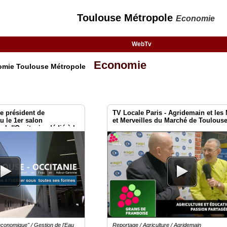
Toulouse Métropole
Economie
WebTv
Economie
nomie Toulouse Métropole
e président de
TV Locale Paris - Agridemain et les
u le 1er salon
et Merveilles du Marché de Toulous
al d'Occitanie, dédié à la
 économique" / Gestion de l'Eau
Reportage / Agriculture / Agridemain