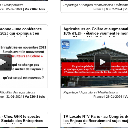
s / Transporteurs
Reportage / Energies renouvelables / Méthanis
nce |
05-02-2024
|
Vu 21045 fois
France |
03-02-2024
|
Vu
aronne - une conférence
Agriculteurs en Colère et augmentat
2023 qui expliquait en
10% d'EDF - était-ce vraiment le mo
3 mois plus tard.
pour l'Assemblée Nationale ?
ifficultés des agriculteurs
Reportage / Agriculture / Manifestations
nce |
31-01-2024
|
Vu 72643 fois
France |
28-01-2024
|
Vu
 - Chez GHR le spectre
TV Locale NTV Paris - au Congrès 
 Sociale des Entreprises
les Enjeux de Recrutement sujet ma
sur les Handicaps
l'Hôtellerie-Restauration