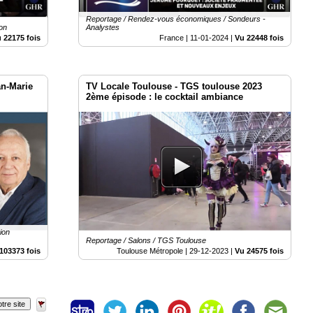
Reportage / Rendez-vous économiques / Sondeurs -
ion
Analystes
 22175 fois
France |
11-01-2024
|
Vu 22448 fois
an-Marie
TV Locale Toulouse - TGS toulouse 2023
2ème épisode : le cocktail ambiance
ion
Reportage / Salons / TGS Toulouse
103373 fois
Toulouse Métropole |
29-12-2023
|
Vu 24575 fois
tre site