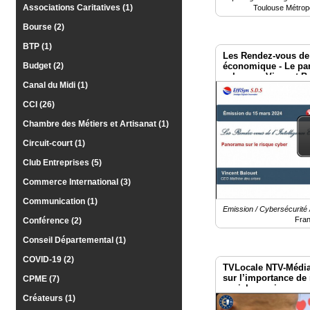
Gazette
Associations Caritatives (1)
Toulouse Métrop
Bourse (2)
Vidéos
BTP (1)
Médias
Les Rendez-vous de 
du
économique - Le pa
Budget (2)
groupe
cyber par Vincent Ba
Canal du Midi (1)
Crises.
Blogs
CCI (26)
Prémium
Chambre des Métiers et Artisanat (1)
Inscription
Circuit-court (1)
annuaire
pro
Club Entreprises (5)
Commerce International (3)
Accès
éditeur
Communication (1)
Emission / Cybersécurité 
Fra
Conférence (2)
Conseil Départemental (1)
COVID-19 (2)
TVLocale NTV-Média 
sur l’importance de 
CPME (7)
sociale, environneme
des produits.
Créateurs (1)