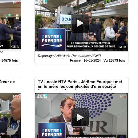
l’importance croissante de l’intérim et du
CDI.
 de
Reportage / Hôtellerie-Restauration / GHR
 34575 fois
France |
16-01-2024
|
Vu 23573 fois
 Cœur de
TV Locale NTV Paris - Jérôme Fourquet met
en lumière les complexités d'une société
fragmentée et les adaptations nécessaires
pour y naviguer.