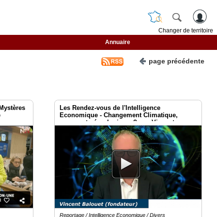
Changer de territoire
Annuaire
page précédente
 Mystères
Les Rendez-vous de l'Intelligence
e
Economique - Changement Climatique,
comment gérer le risque? pas Vincent
Balouet [Maîtrise des crises]
Reportage / Intelligence Economique / Divers