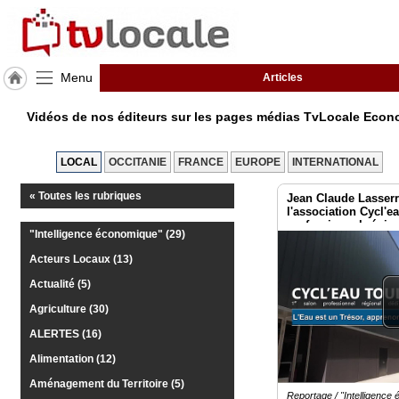
Menu
Articles
J'adhère
Vidéos de nos éditeurs sur les pages médias TvLocale Eco
à
Hulcoq
LOCAL
OCCITANIE
FRANCE
EUROPE
INTERNATIONAL
ACCUEIL
Toulouse
Métropole
« Toutes les rubriques
Jean Claude Lasserr
l'association Cycl'ea
professionnel région
"Intelligence économique" (29)
gestion de l'eau
TvLocale
France
Acteurs Locaux (13)
Actualité (5)
Accueil
Agriculture (30)
RUBRIQUES
ALERTES (16)
Alimentation (12)
Agenda
Aménagement du Territoire (5)
Reportage / "Intelligence