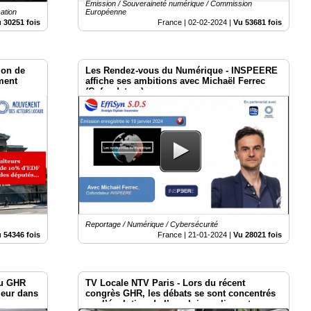
Emission / Souveraineté numérique / Commission
ation
Européenne
 30251 fois
France |
02-02-2024
|
Vu 53681 fois
ion de
Les Rendez-vous du Numérique - INSPEERE
ment
affiche ses ambitions avec Michaël Ferrec
(Cofondateur)
Reportage / Numérique / Cybersécurité
 54346 fois
France |
21-01-2024
|
Vu 28021 fois
du GHR
TV Locale NTV Paris - Lors du récent
jeur dans
congrès GHR, les débats se sont concentrés
sur l’évolution de l’emploi, soulignant