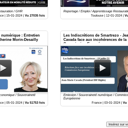
stauration / GHR
Reportage / Emploi / Apprentissage Restaurat
nce |
15-01-2024
|
Vu 27035 fois
Toulouse |
12-01-2024
|
Vu
numérique : Entretien
Les Indiscrétions de Smartrezo - Je
therine Morin-Desailly
Cavada face aux incohérences de la
Commission Européenne
Economique / Souveraineté
Emission / Souveraineté numérique / Commiss
Européenne
nce |
05-01-2024
|
Vu 51753 fois
France |
03-01-2024
|
Vu 
Insérez sur vo