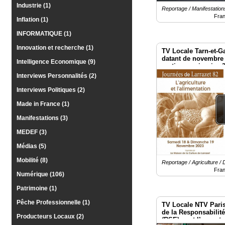
Industrie (1)
Reportage / Manifestation
Fra
Inflation (1)
INFORMATIQUE (1)
Innovation et recherche (1)
TV Locale Tarn-et-G
datant de novembre 
Intelligence Economique (9)
partie ce qui arrive 
Interviews Personnalités (2)
Interviews Politiques (2)
Made in France (1)
Manifestations (3)
MEDEF (3)
Médias (5)
Mobilité (8)
Reportage / Agriculture / D
Fra
Numérique (106)
Patrimoine (1)
Pêche Professionnelle (1)
TV Locale NTV Paris
de la Responsabilité
Producteurs Locaux (2)
(RSE), met l’accent 