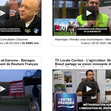
/ Consultation Citoyenne
Reportage / Rendez-vous économiques / Alime
nce |
06-03-2024
|
Vu 83981 fois
France |
28-02-2024
|
Vu
-et-Garonne - Barrages
TV Locale Corrèze - L’agriculteur J
ment de Routiers Français
Breuil partage sa vision innovante d
artements
l’agriculture durable via la méthanis