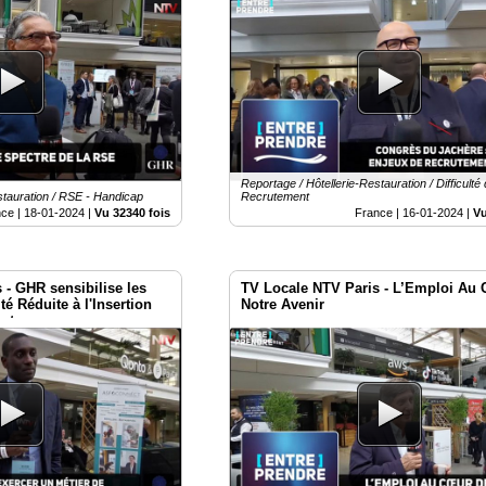
s.
Reportage / Hôtellerie-Restauration / Difficulté
stauration / RSE - Handicap
Recrutement
nce |
18-01-2024
|
Vu 32340 fois
France |
16-01-2024
|
Vu
 - GHR sensibilise les
TV Locale NTV Paris - L’Emploi Au
é Réduite à l'Insertion
Notre Avenir
rateur