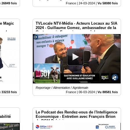
 26849 fois
France |
24-03-2024
|
Vu 58080 fois
le Magic
TVLocale NTV-Média - Acteurs Locaux au SIA
2024 - Guillaume Gomez, ambassadeur de la
mande
Gastronomie Française engagé dans
"l’éducation alimentaire des jeunes"
Reportage / Alimentation / Agridemain
 33233 fois
France |
06-03-2024
|
Vu 88581 fois
Le Podcast des Rendez-vous de l'Intelligence
abilité
Economique - Entretien avec François Brion
de PGM Précision