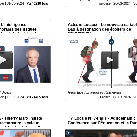
ole |
31-03-2024
|
Vu 40210 fois
Toulouse |
26-03-2024
|
Vu
L'intelligence
Acteurs-Locaux - Le nouveau cartab
norama des risques
Bag à destination des écoliers de
louet de Maîtrise des
GRAVIPACK disponible en précom
/ Divers
Reportage / Entreprises / Sac-à-dos
nce |
18-03-2024
|
Vu 74465 fois
France |
08-03-2024
|
Vu
- Thierry Marx insiste
TV Locale NTV-Paris - Agridemain :
reconnaître la valeur
Conférence sur l’Éducation et la Dur
ntale et nutritionnelle