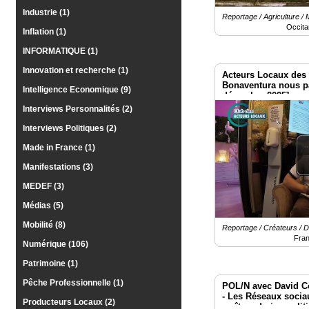
Industrie (1)
Reportage / Agriculture / 
Occita
Inflation (1)
INFORMATIQUE (1)
Innovation et recherche (1)
Acteurs Locaux des 
Bonaventura nous p
Intelligence Economique (9)
décembre 2025]
Interviews Personnalités (2)
Interviews Politiques (2)
Made in France (1)
Manifestations (3)
MEDEF (3)
Médias (5)
Mobilité (8)
Reportage / Créateurs / D
Fra
Numérique (106)
Patrimoine (1)
Pêche Professionnelle (1)
POL/N avec David Co
- Les Réseaux socia
Producteurs Locaux (2)
maîtres du jeu polit