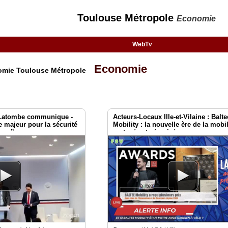
Toulouse Métropole
Economie
WebTv
Economie
nomie Toulouse Métropole
 Latombe communique -
Acteurs-Locaux Ille-et-Vilaine : Balte
e majeur pour la sécurité
Mobility : la nouvelle ère de la mobil
ance”
partagée et sécurisé