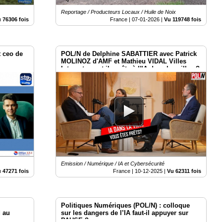
Reportage / Producteurs Locaux / Huile de Noix
 76306 fois
France |
07-01-2026
|
Vu 119748 fois
t ceo de
POL/N de Delphine SABATTIER avec Patrick
MOLINOZ d'AMF et Mathieu VIDAL Villes
Internet - sont-ils prêts à l'IA dans les villes ?
Emission / Numérique / IA et Cybersécurité
 47271 fois
France |
10-12-2025
|
Vu 62311 fois
Politiques Numériques (POL/N) : colloque
 au
sur les dangers de l’IA faut-il appuyer sur
PAUSE ?