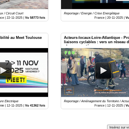
x / Circuit Court
Reportage / Energie / Crise Energétique
nce |
22-11-2025
|
Vu 58773 fois
France |
20-11-2025
|
Vu
ilité au Meet Toulouse
Acteurs-locaux-Loire-Atlantique - Pro
liaisons cyclables : vers un réseau d
plus connecté
ure Electrique
Reportage / Aménagement du Territoire / Actua
nie |
12-11-2025
|
Vu 41362 fois
France |
12-11-2025
|
Vu
Insérez sur vo