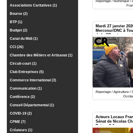
Gazette
Reportage / Numérique /
Associations Caritatives (1)
Fra
Vidéos
Bourse (2)
BTP (1)
Médias
Mardi 27 janvier 202
du
Mercosur/DNC à Toul
Budget (2)
groupe
de la CR ont rencont
Canal du Midi (1)
Blogs
CCI (26)
Prémium
Chambre des Métiers et Artisanat (1)
Inscription
annuaire
Circuit-court (1)
pro
Club Entreprises (5)
Accès
Commerce International (3)
éditeur
Communication (1)
Reportage / Agriculture / 
Occita
Conférence (2)
Conseil Départemental (1)
COVID-19 (2)
Acteurs Locaux Franc
Sénat de Nicolas Ch
CPME (7)
Patron ? "
Créateurs (1)