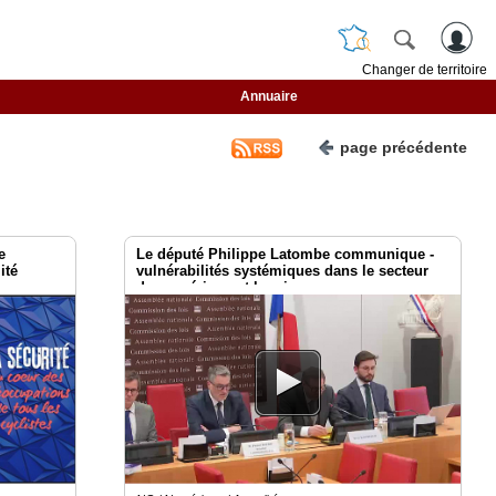
Changer de territoire
Annuaire
page précédente
e
Le député Philippe Latombe communique -
ité
vulnérabilités systémiques dans le secteur
du numérique et les risques pour
l'indépendance de la France.