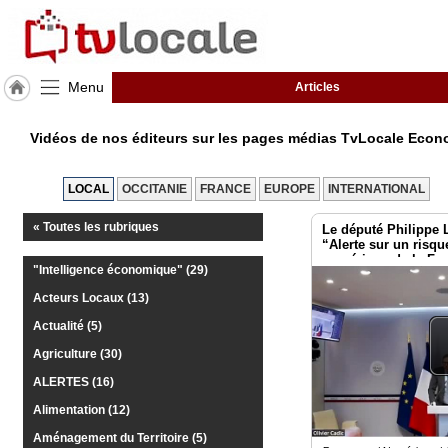
Menu
Articles
J'adhère
à
Vidéos de nos éditeurs sur les pages médias TvLocale Eco
Hulcoq
ACCUEIL
LOCAL
OCCITANIE
FRANCE
EUROPE
INTERNATIONAL
Toulouse
Métropole
« Toutes les rubriques
Le député Philippe
“Alerte sur un risqu
numérique de la Fr
TvLocale
"Intelligence économique" (29)
France
Acteurs Locaux (13)
Accueil
Actualité (5)
Agriculture (30)
RUBRIQUES
ALERTES (16)
Alimentation (12)
Agenda
Aménagement du Territoire (5)