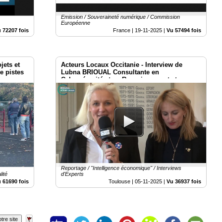
Emission / Souveraineté numérique / Commission
Européenne
 72207 fois
France |
19-11-2025
|
Vu 57494 fois
jets et
Acteurs Locaux Occitanie - Interview de
e pistes
Lubna BRIOUAL Consultante en
Cybersécurité et en Renseignement et
Intelligence Économique
Reportage / "Intelligence économique" / Interviews
lité
d'Experts
 61690 fois
Toulouse |
05-11-2025
|
Vu 36937 fois
tre site