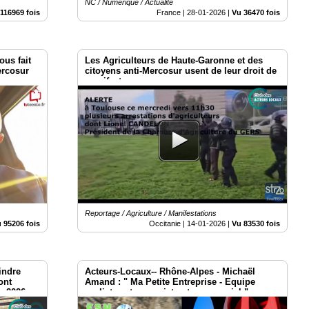
NC / Numérique / Actualité
116969 fois
France |
28-01-2026
|
Vu 36470 fois
ous fait
Les Agriculteurs de Haute-Garonne et des
ercosur
citoyens anti-Mercosur usent de leur droit de
manifester.
Reportage / Agriculture / Manifestations
 95206 fois
Occitanie |
14-01-2026
|
Vu 83530 fois
indre
Acteurs-Locaux-- Rhône-Alpes - Michaël
ont
Amand : " Ma Petite Entreprise - Equipe
er 2026
cycliste est un projet entrepreneurial "