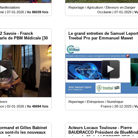
Manifestations
Reportage / Agriculture / Eleveurs en Danger
nie |
07-01-2026
|
Vu 86039 fois
Occitanie |
07-01-2026
|
Vu
2 Savoie - Franck
Le grand entretien de Samuel Lepor
arle de PBM Médicale [30
Treebal Pro par Emmanuel Mawet
ivers
Reportage / Entreprises / Numérique
nce |
02-01-2026
|
Vu 46694 fois
France |
28-12-2025
|
Vu
rmand et Gilles Babinet
Acteurs Locaux Toulouse - Pierre
ux sont-ils les nouveaux
BAUDRACCO Président de BlueMind
ique ?
micro de Michel LECOMTE CEO de