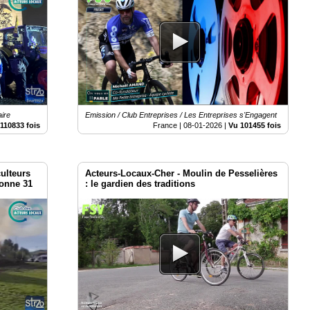
aire
Emission / Club Entreprises / Les Entreprises s'Engagent
110833 fois
France |
08-01-2026
|
Vu 101455 fois
culteurs
Acteurs-Locaux-Cher - Moulin de Pesselières
ronne 31
: le gardien des traditions