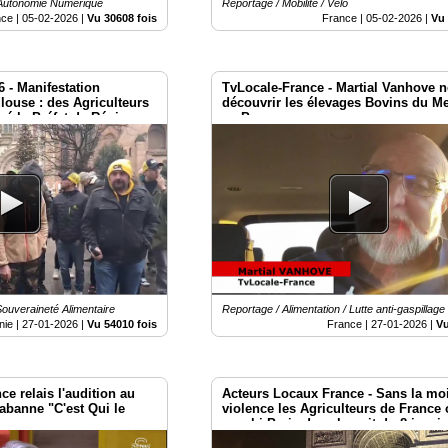
 Autonomie Numérique
Reportage / Mobilité / Vélo
nce |
05-02-2026
|
Vu 30608 fois
France |
05-02-2026
|
Vu 
6 - Manifestation
TvLocale-France - Martial Vanhove n
ouse : des Agriculteurs
découvrir les élevages Bovins du M
ré le Préfet de Région
au Paraguay
Souveraineté Alimentaire
Reportage / Alimentation / Lutte anti-gaspillage
nie |
27-01-2026
|
Vu 54010 fois
France |
27-01-2026
|
Vu
e relais l'audition au
Acteurs Locaux France - Sans la mo
abanne "C'est Qui le
violence les Agriculteurs de France 
envahi Paris dans la nuit du 8 janvi