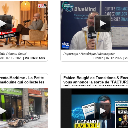
Smartrezo
édia-Réseau Social
Reportage / Numérique / Messagerie
nce |
07-12-2025
|
Vu 93633 fois
France |
07-12-2025
|
Vu
ente-Maritime - La Petite
Fabien Bouglé de Transitions & Ene
 malouine qui collecte les
vous annonce la sortie de "FACTUR
D'ÉLECTRICITÉ LE GRAND RACKET