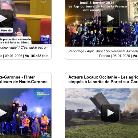
économique" / C'est qui le patron
Reportage / Agriculture / Souveraineté Aliment
e |
09-01-2026
|
Vu 101468 fois
France |
08-01-2026
|
Vu 
-Garonne - l'Inter
Acteurs Locaux Occitanie - Les agri
ulteurs de Haute-Garonne
stoppés à la sortie de Portet sur Ga