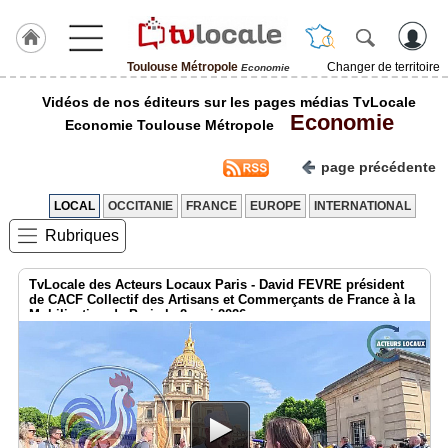
Toulouse Métropole
Changer de territoire
Economie
J'adhère
Vidéos de nos éditeurs sur les pages médias TvLocale
à
Economie
Hulcoq
Economie Toulouse Métropole
ACCUEIL
page précédente
Toulouse
Métropole
LOCAL
OCCITANIE
FRANCE
EUROPE
INTERNATIONAL
Rubriques
TvLocale
France
TvLocale des Acteurs Locaux Paris - David FEVRE président
Accueil
de CACF Collectif des Artisans et Commerçants de France à la
Mobilisation de Paris le 2 mai 2026
RUBRIQUES
Agenda
Gazette