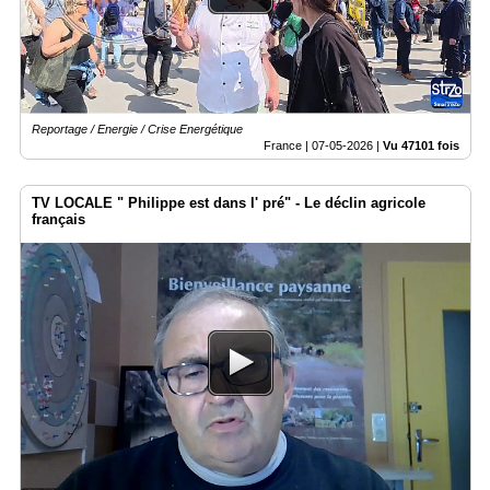
Vidéos
Médias
du
groupe
Reportage / Energie / Crise Energétique
Blogs
Prémium
France |
07-05-2026
|
Vu 47101 fois
Inscription
TV LOCALE " Philippe est dans l' pré" - Le déclin agricole
annuaire
pro
français
Accès
éditeur