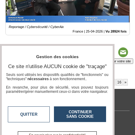
Reportage / Cybersécurité / CyberAix
France |
25-04-2026
|
Vu 28924 fois
Gestion des cookies
Insérez sur votre site
Ce site n'utilise AUCUN cookie de "traçage"
Seuls sont utilisés les dispositifs qualifiés de "fonctionnels" ou
"techniques"
nécessaires
à son fonctionnement..
Page 2 / 20
1
2
3
4
5
6
7
8
9
10
11
12
13
14
15
16
»
En revanche, pour plus de sécurité, vous pouvez toujours
paramétrer/gérer manuellement ceux-ci dans votre navigateur.
tvlocale.fr
CONTINUER
QUITTER
SANS COOKIE
Contactez-nous
En savoir +
A propos de tvlocale.fr