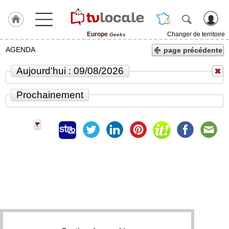
Europe
Changer de territoire
Geeks
J'adhère
AGENDA
page précédente
à
Hulcoq
Aujourd'hui : 09/08/2026
ACCUEIL
Europe
Prochainement
TvLocale
France
Accueil
RUBRIQUES
Agenda
Gazette
Vidéos