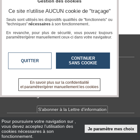
Gestion des cookies
Ce site n'utilise AUCUN cookie de "traçage"
Médias
du
Seuls sont utilisés les dispositifs qualifiés de "fonctionnels" ou
groupe
"techniques"
nécessaires
à son fonctionnement..
En revanche, pour plus de sécurité, vous pouvez toujours
Blogs
paramétrer/gérer manuellement ceux-ci dans votre navigateur.
Prémium
tvlocale.fr
Inscription
annuaire
pro
CONTINUER
QUITTER
SANS COOKIE
Contactez-nous
Accès
éditeur
En savoir +
A propos de tvlocale.fr
En savoir plus sur la confidentialité
et paramétrer/gérer manuellement les cookies
Devenir délégué
S'abonner à la Lettre d'information
Pour poursuivre votre navigation sur
,
Infos
CNIL/RGPD
vous devez acceptez l’utilisation des
Je paramètre mes choix
Conditions Générales d'Utilisation
cookies nécessaires à son
fonctionnement.