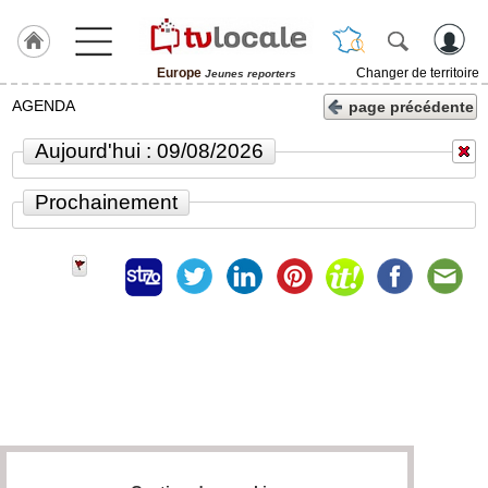
Europe
Changer de territoire
Jeunes reporters
J'adhère
AGENDA
page précédente
à
Hulcoq
Aujourd'hui : 09/08/2026
ACCUEIL
Europe
Prochainement
TvLocale
France
Accueil
RUBRIQUES
Agenda
Gazette
Vidéos