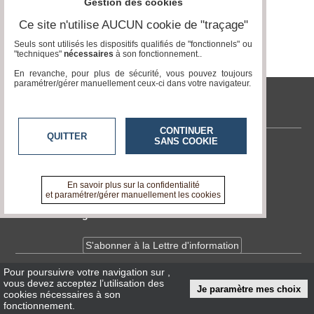
Gestion des cookies
Ce site n'utilise AUCUN cookie de "traçage"
Médias
du
Seuls sont utilisés les dispositifs qualifiés de "fonctionnels" ou
groupe
"techniques"
nécessaires
à son fonctionnement..
En revanche, pour plus de sécurité, vous pouvez toujours
Blogs
paramétrer/gérer manuellement ceux-ci dans votre navigateur.
Prémium
tvlocale.fr
Inscription
annuaire
pro
CONTINUER
QUITTER
SANS COOKIE
Contactez-nous
Accès
éditeur
En savoir +
A propos de tvlocale.fr
En savoir plus sur la confidentialité
et paramétrer/gérer manuellement les cookies
Devenir délégué
S'abonner à la Lettre d'information
Pour poursuivre votre navigation sur
,
Infos
CNIL/RGPD
vous devez acceptez l’utilisation des
Je paramètre mes choix
Conditions Générales d'Utilisation
cookies nécessaires à son
fonctionnement.