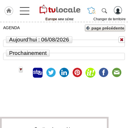
Europe
Changer de territoire
MINI SÉRIE
J'adhère
AGENDA
page précédente
à
Hulcoq
Aujourd'hui : 06/08/2026
ACCUEIL
Europe
Prochainement
TvLocale
France
Accueil
RUBRIQUES
Agenda
Gazette
Vidéos