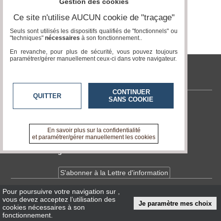
Gestion des cookies
Ce site n'utilise AUCUN cookie de "traçage"
Médias
du
Seuls sont utilisés les dispositifs qualifiés de "fonctionnels" ou
groupe
"techniques"
nécessaires
à son fonctionnement..
En revanche, pour plus de sécurité, vous pouvez toujours
Blogs
paramétrer/gérer manuellement ceux-ci dans votre navigateur.
Prémium
tvlocale.fr
Inscription
annuaire
pro
CONTINUER
QUITTER
SANS COOKIE
Contactez-nous
Accès
éditeur
En savoir +
A propos de tvlocale.fr
En savoir plus sur la confidentialité
et paramétrer/gérer manuellement les cookies
Devenir délégué
S'abonner à la Lettre d'information
Pour poursuivre votre navigation sur
,
Infos
CNIL/RGPD
vous devez acceptez l’utilisation des
Je paramètre mes choix
Conditions Générales d'Utilisation
cookies nécessaires à son
fonctionnement.