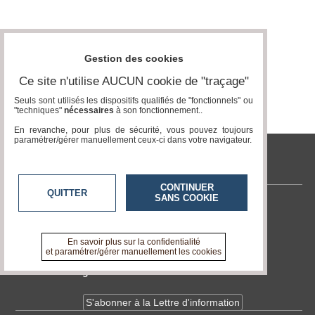
Médias
du
groupe
Gestion des cookies
Blogs
Ce site n'utilise AUCUN cookie de "traçage"
Prémium
Seuls sont utilisés les dispositifs qualifiés de "fonctionnels" ou
"techniques"
nécessaires
à son fonctionnement..
Inscription
annuaire
En revanche, pour plus de sécurité, vous pouvez toujours
pro
paramétrer/gérer manuellement ceux-ci dans votre navigateur.
Accès
tvlocale.fr
éditeur
CONTINUER
QUITTER
SANS COOKIE
Contactez-nous
En savoir +
A propos de tvlocale.fr
En savoir plus sur la confidentialité
et paramétrer/gérer manuellement les cookies
Devenir délégué
S'abonner à la Lettre d'information