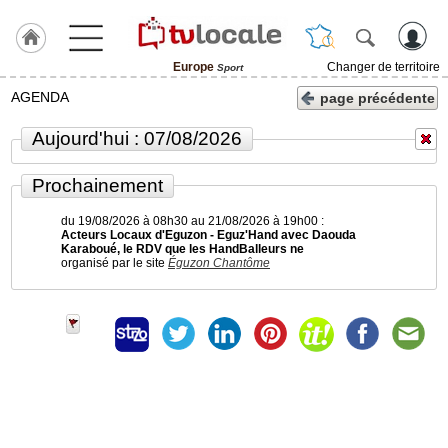
Europe
Changer de territoire
Sport
J'adhère
AGENDA
page précédente
à
Hulcoq
Aujourd'hui : 07/08/2026
ACCUEIL
Europe
Prochainement
du 19/08/2026 à 08h30 au 21/08/2026 à 19h00 :
TvLocale
Acteurs Locaux d'Eguzon - Eguz'Hand avec Daouda
France
Karaboué, le RDV que les HandBalleurs ne
organisé par le site
Éguzon Chantôme
Accueil
RUBRIQUES
Agenda
Gazette
Vidéos