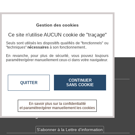
Médias
du
groupe
Gestion des cookies
Blogs
Ce site n'utilise AUCUN cookie de "traçage"
Prémium
Seuls sont utilisés les dispositifs qualifiés de "fonctionnels" ou
"techniques"
nécessaires
à son fonctionnement..
Inscription
annuaire
En revanche, pour plus de sécurité, vous pouvez toujours
pro
paramétrer/gérer manuellement ceux-ci dans votre navigateur.
Accès
tvlocale.fr
éditeur
CONTINUER
QUITTER
SANS COOKIE
Contactez-nous
En savoir +
A propos de tvlocale.fr
En savoir plus sur la confidentialité
et paramétrer/gérer manuellement les cookies
Devenir délégué
S'abonner à la Lettre d'information