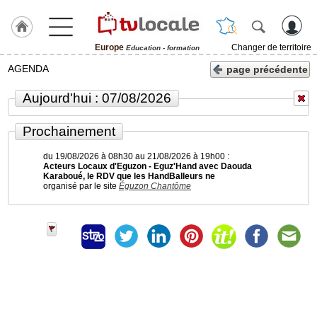
Europe
Changer de territoire
Education - formation
J'adhère
AGENDA
page précédente
à
Hulcoq
Aujourd'hui : 07/08/2026
ACCUEIL
Europe
Prochainement
du 19/08/2026 à 08h30 au 21/08/2026 à 19h00 :
TvLocale
Acteurs Locaux d'Eguzon - Eguz'Hand avec Daouda
France
Karaboué, le RDV que les HandBalleurs ne
organisé par le site
Éguzon Chantôme
Accueil
RUBRIQUES
Agenda
Gazette
Vidéos