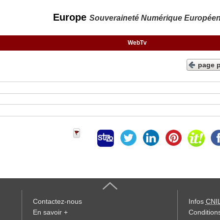
Europe
Souveraineté Numérique Europée
WebTv
page 
Contactez-nous
Infos
CNI
En savoir +
Conditions