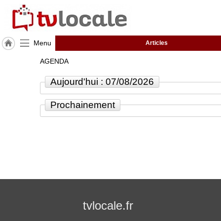
Menu
Articles
J'adhère
AGENDA
à
Hulcoq
Aujourd'hui : 07/08/2026
ACCUEIL
Europe
Prochainement
TvLocale
France
Accueil
RUBRIQUES
Agenda
tvlocale.fr
Gazette