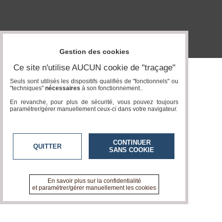
Vidéos
Médias
du
groupe
Gestion des cookies
Blogs
Ce site n'utilise AUCUN cookie de "traçage"
Prémium
Seuls sont utilisés les dispositifs qualifiés de "fonctionnels" ou
"techniques"
nécessaires
à son fonctionnement..
Inscription
annuaire
En revanche, pour plus de sécurité, vous pouvez toujours
pro
paramétrer/gérer manuellement ceux-ci dans votre navigateur.
Accès
éditeur
CONTINUER
QUITTER
SANS COOKIE
En savoir plus sur la confidentialité
et paramétrer/gérer manuellement les cookies