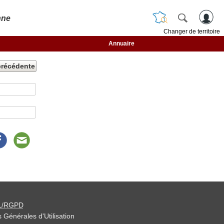
nne
Changer de territoire
Annuaire
précédente
L/RGPD
 Générales d'Utilisation