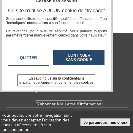
Gestion des cookies
Ce site n'utilise AUCUN cookie de "traçage"
Médias
du
Seuls sont utilisés les dispositifs qualifiés de "fonctionnels" ou
groupe
"techniques"
nécessaires
à son fonctionnement..
En revanche, pour plus de sécurité, vous pouvez toujours
Blogs
paramétrer/gérer manuellement ceux-ci dans votre navigateur.
Prémium
tvlocale.fr
Inscription
annuaire
pro
CONTINUER
QUITTER
SANS COOKIE
Contactez-nous
Accès
éditeur
En savoir +
A propos de tvlocale.fr
En savoir plus sur la confidentialité
et paramétrer/gérer manuellement les cookies
Devenir délégué
S'abonner à la Lettre d'information
Pour poursuivre votre navigation sur
,
Infos
CNIL/RGPD
vous devez acceptez l’utilisation des
Je paramètre mes choix
Conditions Générales d'Utilisation
cookies nécessaires à son
fonctionnement.