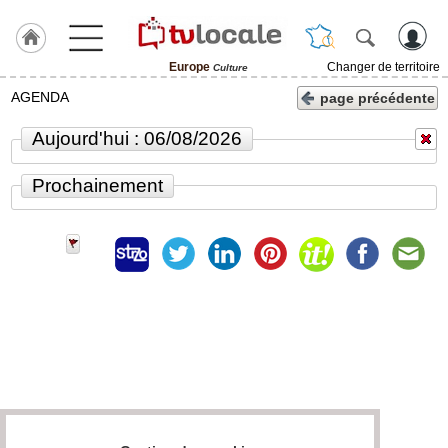
Europe
Changer de territoire
Culture
J'adhère
AGENDA
page précédente
à
Hulcoq
Aujourd'hui : 06/08/2026
ACCUEIL
Europe
Prochainement
TvLocale
France
Accueil
RUBRIQUES
Agenda
Gazette
Vidéos