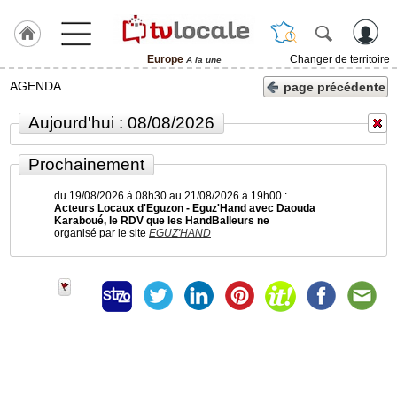
Europe
Changer de territoire
A la une
J'adhère
AGENDA
page précédente
à
Hulcoq
Aujourd'hui : 08/08/2026
ACCUEIL
Europe
Prochainement
du 19/08/2026 à 08h30 au 21/08/2026 à 19h00 :
TvLocale
Acteurs Locaux d'Eguzon - Eguz'Hand avec Daouda
France
Karaboué, le RDV que les HandBalleurs ne
organisé par le site
EGUZ'HAND
Accueil
RUBRIQUES
Agenda
Gazette
Vidéos