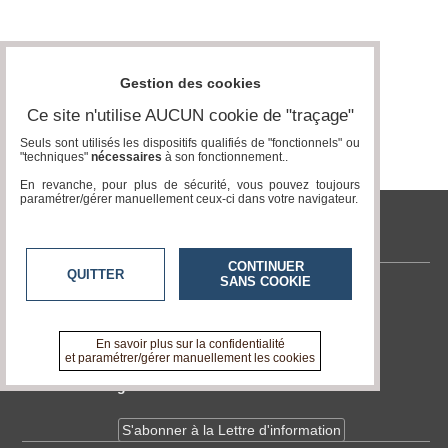
Médias
du
groupe
Gestion des cookies
Blogs
Ce site n'utilise AUCUN cookie de "traçage"
Prémium
Seuls sont utilisés les dispositifs qualifiés de "fonctionnels" ou
"techniques"
nécessaires
à son fonctionnement..
Inscription
annuaire
En revanche, pour plus de sécurité, vous pouvez toujours
pro
paramétrer/gérer manuellement ceux-ci dans votre navigateur.
Accès
tvlocale.fr
éditeur
CONTINUER
QUITTER
SANS COOKIE
Contactez-nous
En savoir +
A propos de tvlocale.fr
En savoir plus sur la confidentialité
et paramétrer/gérer manuellement les cookies
Devenir délégué
S'abonner à la Lettre d'information