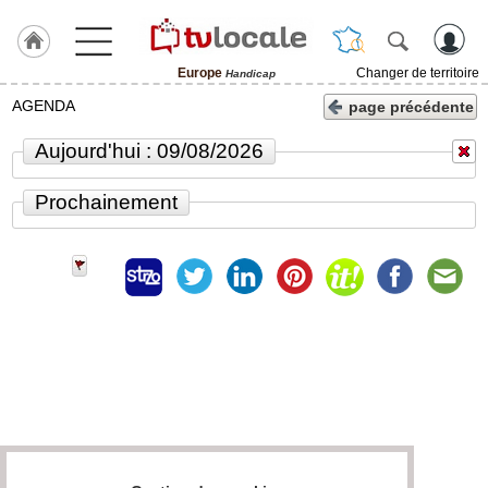
Europe
Changer de territoire
Handicap
J'adhère
AGENDA
page précédente
à
Hulcoq
Aujourd'hui : 09/08/2026
ACCUEIL
Europe
Prochainement
TvLocale
France
Accueil
RUBRIQUES
Agenda
Gazette
Vidéos