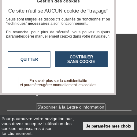
Gestion des cookies
Ce site n'utilise AUCUN cookie de "traçage"
Médias
du
Seuls sont utilisés les dispositifs qualifiés de "fonctionnels" ou
groupe
"techniques"
nécessaires
à son fonctionnement..
En revanche, pour plus de sécurité, vous pouvez toujours
Blogs
paramétrer/gérer manuellement ceux-ci dans votre navigateur.
Prémium
tvlocale.fr
Inscription
annuaire
pro
CONTINUER
QUITTER
SANS COOKIE
Contactez-nous
Accès
éditeur
En savoir +
A propos de tvlocale.fr
En savoir plus sur la confidentialité
et paramétrer/gérer manuellement les cookies
Devenir délégué
S'abonner à la Lettre d'information
Pour poursuivre votre navigation sur
,
Infos
CNIL/RGPD
vous devez acceptez l’utilisation des
Je paramètre mes choix
Conditions Générales d'Utilisation
cookies nécessaires à son
fonctionnement.