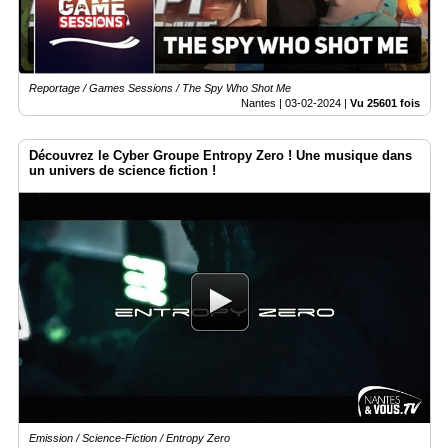
Médias
du
groupe
Reportage / Games Sessions / The Spy Who Shot Me
Nantes |
03-02-2024
|
Vu 25601 fois
Blogs
Prémium
Découvrez le Cyber Groupe Entropy Zero ! Une musique dans
Inscription
un univers de science fiction !
annuaire
pro
Accès
éditeur
Emission / Science-Fiction / Entropy Zero