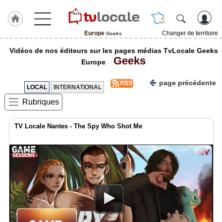
Europe
Changer de territoire
Geeks
J'adhère
Vidéos de nos éditeurs sur les pages médias TvLocale Geeks
à
Geeks
Hulcoq
Europe
ACCUEIL
page précédente
Europe
LOCAL
INTERNATIONAL
Rubriques
TvLocale
France
TV Locale Nantes - The Spy Who Shot Me
Accueil
RUBRIQUES
Agenda
Gazette
Vidéos