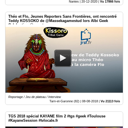
Nantes |
20-12-2020
|
Vu 17866 fois
Théo et Flo, Jeunes Reporters Sans Frontières, ont rencontré
Teddy KOSSOKO de @Massekagamestud lors Albi Geek
Celebration @smartrezo
Reportage / Jeu de plateau / Interview
Tarn-et-Garonne (82) |
08-08-2018
|
Vu 21113 fois
TGS 2018 spécial KAYANE film 2 #tgs #geek #Toulouse
#KayaneSession #tvlocale.fr