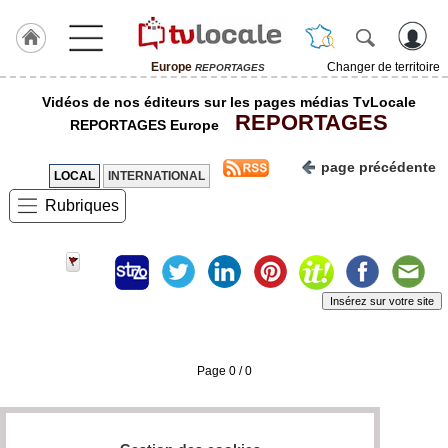
Europe
Changer de territoire
REPORTAGES
J'adhère
Vidéos de nos éditeurs sur les pages médias TvLocale
à
REPORTAGES
Hulcoq
REPORTAGES Europe
ACCUEIL
page précédente
Europe
LOCAL
INTERNATIONAL
Rubriques
TvLocale
France
Accueil
Insérez sur votre site
RUBRIQUES
Agenda
Page 0 / 0
Gazette
Vidéos