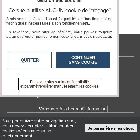
Gestion des cookies
Ce site n'utilise AUCUN cookie de "traçage"
Médias
du
Seuls sont utilisés les dispositifs qualifiés de "fonctionnels" ou
groupe
"techniques"
nécessaires
à son fonctionnement..
En revanche, pour plus de sécurité, vous pouvez toujours
Blogs
paramétrer/gérer manuellement ceux-ci dans votre navigateur.
Prémium
tvlocale.fr
Inscription
annuaire
CONTINUER
pro
QUITTER
SANS COOKIE
Contactez-nous
Accès
En savoir +
éditeur
A propos de tvlocale.fr
En savoir plus sur la confidentialité
et paramétrer/gérer manuellement les cookies
Devenir délégué
S'abonner à la Lettre d'information
Pour poursuivre votre navigation sur
,
Infos
CNIL/RGPD
vous devez acceptez l’utilisation des
Je paramètre mes choix
Conditions Générales d'Utilisation
cookies nécessaires à son
fonctionnement.