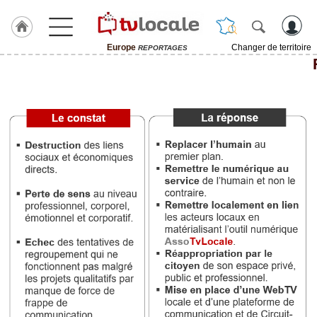
Europe
Changer de territoire
REPORTAGES
J'adhère
à
Hulcoq
ACCUEIL
Europe
TvLocale
France
Accueil
RUBRIQUES
Agenda
Gazette
Vidéos