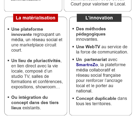
Médias
du
groupe
Blogs
Prémium
Inscription
annuaire
pro
Accès
éditeur