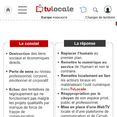
Europe
Changer de territoire
PODCASTS
J'adhère
à
Hulcoq
ACCUEIL
Europe
TvLocale
France
Accueil
RUBRIQUES
Agenda
Gazette
Vidéos