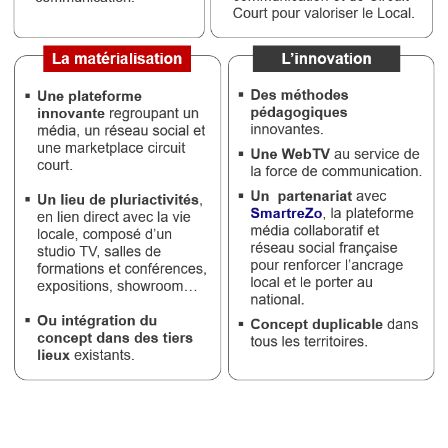
Médias
du
groupe
Blogs
Prémium
Inscription
annuaire
pro
Accès
éditeur