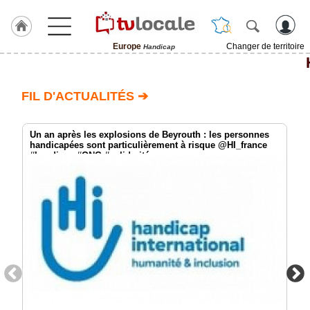
Europe
Changer de territoire
Handicap
J'adhère
à
Hulcoq
FIL D'ACTUALITÉS ➔
ACCUEIL
Europe
Un an après les explosions de Beyrouth : les personnes
handicapées sont particulièrement à risque @HI_france
#handicap #ONG #solidarité
TvLocale
France
Accueil
RUBRIQUES
Agenda
Gazette
Vidéos