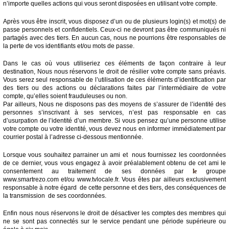
n’importe quelles actions qui vous seront disposées en utilisant votre compte.
Après vous être inscrit, vous disposez d’un ou de plusieurs login(s) et mot(s) de
passe personnels et confidentiels. Ceux-ci ne devront pas être communiqués ni
partagés avec des tiers. En aucun cas, nous ne pourrions être responsables de
la perte de vos identifiants et/ou mots de passe.
Dans le cas où vous utiliseriez ces éléments de façon contraire à leur
destination, Nous nous réservons le droit de résilier votre compte sans préavis.
Vous serez seul responsable de l’utilisation de ces éléments d’identification par
des tiers ou des actions ou déclarations faites par l’intermédiaire de votre
compte, qu’elles soient frauduleuses ou non.
Par ailleurs, Nous ne disposons pas des moyens de s’assurer de l’identité des
personnes s’inscrivant à ses services, n’est pas responsable en cas
d’usurpation de l’identité d’un membre. Si vous pensez qu’une personne utilise
votre compte ou votre identité, vous devez nous en informer immédiatement par
courrier postal à l’adresse ci-dessous mentionnée.
Lorsque vous souhaitez parrainer un ami et nous fournissez les coordonnées
de ce dernier, vous vous engagez à avoir préalablement obtenu de cet ami le
consentement au traitement de ses données par
le
groupe
www.smartrezo.com et/ou www.tvlocale.fr. Vous êtes par ailleurs exclusivement
responsable à notre égard de cette personne et des tiers, des conséquences de
la transmission de ses coordonnées.
Enfin nous nous réservons le droit de désactiver les comptes des membres qui
ne se sont pas connectés sur le service pendant une période supérieure ou