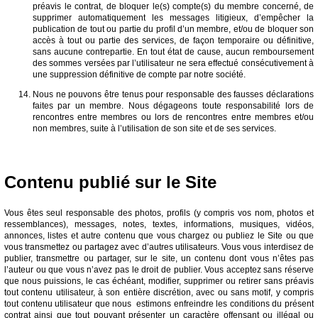
préavis le contrat, de bloquer le(s) compte(s) du membre concerné, de
supprimer automatiquement les messages litigieux, d’empêcher la
publication de tout ou partie du profil d’un membre, et/ou de bloquer son
accès à tout ou partie des services, de façon temporaire ou définitive,
sans aucune contrepartie. En tout état de cause, aucun remboursement
des sommes versées par l’utilisateur ne sera effectué consécutivement à
une suppression définitive de compte par notre société.
Nous ne pouvons être tenus pour responsable des fausses déclarations
faites par un membre. Nous dégageons toute responsabilité lors de
rencontres entre membres ou lors de rencontres entre membres et/ou
non membres, suite à l’utilisation de son site et de ses services.
Contenu publié sur le Site
Vous êtes seul responsable des photos, profils (y compris vos nom, photos et
ressemblances), messages, notes, textes, informations, musiques, vidéos,
annonces, listes et autre contenu que vous chargez ou publiez le Site ou que
vous transmettez ou partagez avec d’autres utilisateurs. Vous vous interdisez de
publier, transmettre ou partager, sur le site, un contenu dont vous n’êtes pas
l’auteur ou que vous n’avez pas le droit de publier. Vous acceptez sans réserve
que nous puissions, le cas échéant, modifier, supprimer ou retirer sans préavis
tout contenu utilisateur, à son entière discrétion, avec ou sans motif, y compris
tout contenu utilisateur que nous estimons enfreindre les conditions du présent
contrat ainsi que tout pouvant présenter un caractère offensant ou illégal ou