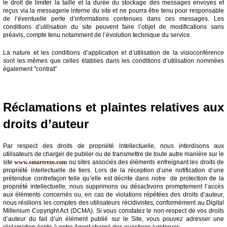
le droit de limiter la taille et la durée du stockage des messages envoyés et
reçus via la messagerie interne du site et ne pourra être tenu pour responsable
de l’éventuelle perte d’informations contenues dans ces messages. Les
conditions d’utilisation du site peuvent faire l’objet de modifications sans
préavis, compte tenu notamment de l’évolution technique du service.
La nature et les conditions d’application et d’utilisation de la visioconférence
sont les mêmes que celles établies dans les conditions d’utilisation nommées
également "contrat"
Réclamations et plaintes relatives aux
droits d’auteur
Par respect des droits de propriété intellectuelle, nous interdisons aux
utilisateurs de charger de publier ou de transmettre de toute autre manière sur le
site
www.smartrezo.com
ou sites associés des éléments enfreignant les droits de
propriété intellectuelle de tiers. Lors de la réception d’une notification d’une
prétendue contrefaçon telle qu’elle est décrite dans notre de protection de la
propriété intellectuelle, nous supprimons ou désactivons promptement l’accès
aux éléments concernés ou, en cas de violations répétées des droits d’auteur,
nous résilions les comptes des utilisateurs récidivistes, conformément au Digital
Millenium Copyright Act (DCMA). Si vous constatez le non-respect de vos droits
d’auteur du fait d’un élément publié sur le Site, vous pouvez adresser une
réclamation écrite à notre Agent chargé des questions juridiques.