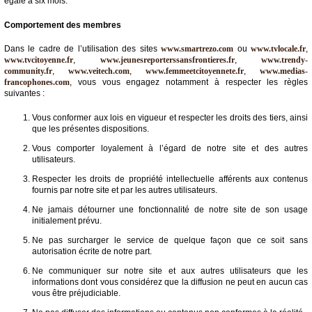
égale à six mois.
Comportement des membres
Dans le cadre de l’utilisation des sites
www.smartrezo.com
ou
www.tvlocale.fr
,
www.tvcitoyenne.fr
,
www.jeunesreporterssansfrontieres.fr
,
www.trendy-
community.fr
,
www.veitech.com
,
www.femmeetcitoyennete.fr
,
www.medias-
francophones.com
, vous vous engagez notamment à respecter les règles
suivantes :
Vous conformer aux lois en vigueur et respecter les droits des tiers, ainsi
que les présentes dispositions.
Vous comporter loyalement à l’égard de notre site et des autres
utilisateurs.
Respecter les droits de propriété intellectuelle afférents aux contenus
fournis par notre site et par les autres utilisateurs.
Ne jamais détourner une fonctionnalité de notre site de son usage
initialement prévu.
Ne pas surcharger le service de quelque façon que ce soit sans
autorisation écrite de notre part.
Ne communiquer sur notre site et aux autres utilisateurs que les
informations dont vous considérez que la diffusion ne peut en aucun cas
vous être préjudiciable.