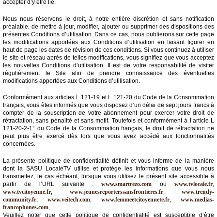
accepter d’y être lié.
Médias
Nous nous réservons le droit, à notre entière discrétion et sans notification
du
préalable, de mettre à jour, modifier, ajouter ou supprimer des dispositions des
groupe
présentes Conditions d’utilisation. Dans ce cas, nous publierons sur cette page
les modifications apportées aux Conditions d’utilisation en faisant figurer en
haut de page les dates de révision de ces conditions. Si vous continuez à utiliser
Blogs
le site et réseau après de telles modifications, vous signifiez que vous acceptez
Prémium
les nouvelles Conditions d’utilisation. Il est de votre responsabilité de visiter
régulièrement le Site afin de prendre connaissance des éventuelles
Inscription
modifications apportées aux Conditions d’utilisation.
annuaire
pro
Conformément aux articles L 121-19 et L 121-20 du Code de la Consommation
français, vous êtes informés que vous disposez d’un délai de sept jours francs à
Accès
compter de la souscription de votre abonnement pour exercer votre droit de
éditeur
rétractation, sans pénalité et sans motif. Toutefois et conformément à l’article L
121-20-2-1° du Code de la Consommation français, le droit de rétractation ne
peut plus être exercé dès lors que vous avez accédé aux fonctionnalités
concernées.
La présente politique de confidentialité définit et vous informe de la manière
dont la SASU LocaleTV utilise et protège les informations que vous nous
transmettez, le cas échéant, lorsque vous utilisez le présent site accessible à
partir de l’URL suivante :
www.smartrezo.com
ou
www.tvlocale.fr
,
www.tvcitoyenne.fr
,
www.jeunesreporterssansfrontieres.fr
,
www.trendy-
community.fr
,
www.veitech.com
,
www.femmeetcitoyennete.fr
,
www.medias-
francophones.com
,
Veuillez noter que cette politique de confidentialité est susceptible d’être