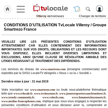
Villeroy
Changer de territoire
REPORTAGES
J'adhère
CONDITIONS D'UTILISATION TvLocale Villeroy / Groupe
à
Smartrezo France
Hulcoq
ACCUEIL
VEUILLEZ LIRE LES PRÉSENTES CONDITIONS D’UTILISATION
Villeroy
ATTENTIVEMENT CAR ELLES CONTIENNENT DES INFORMATIONS
IMPORTANTES SUR VOS DROITS, OBLIGATIONS ET LES RECOURS DONT
VOUS DISPOSEZ. ELLES INCLUENT DIVERSES LIMITATIONS ET
TvLocale
EXCLUSIONS, AINSI QU’UNE CLAUSE DE RÉSOLUTION AMIABLE DES
France
LITIGES RÉGISSANT LE TRAITEMENT DES DIFFÉRENDS.
Accueil
Les services du réseau de
www.smartrezo.com
(enseigne commerciale) sont
exploités par la SASU LocaleTV désignés « Nous » ou la « Société ».
RUBRIQUES
Dernière mise à jour : 31 mai 2019
Agenda
Votre inscription sur
www.smartrezo.com
ou toute sous-plateforme thématique
telle que
www.tvlocale.fr
,
www.tvcitoyenne.fr
,
www.jeunesreporterssansfrontieres.fr
,
www.trendy-community.fr
,
www.veitech.com
,
www.femmeetcitoyennete.fr
,
Gazette
www.medias-francophones.com
, implique que vous vous engagez à respecter les
présentes conditions d’utilisation et vous déclarez avoir lu, comprendre et
Vidéos