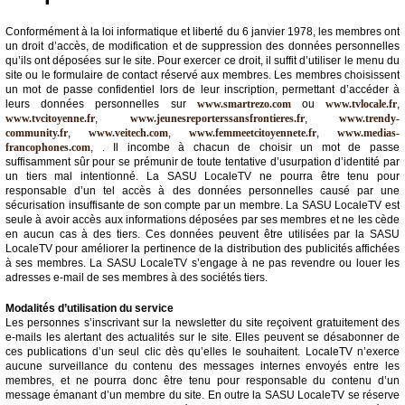
Conformément à la loi informatique et liberté du 6 janvier 1978, les membres ont
un droit d’accès, de modification et de suppression des données personnelles
qu’ils ont déposées sur le site. Pour exercer ce droit, il suffit d’utiliser le menu du
site ou le formulaire de contact réservé aux membres. Les membres choisissent
un mot de passe confidentiel lors de leur inscription, permettant d’accéder à
leurs données personnelles sur
www.smartrezo.com
ou
www.tvlocale.fr
,
www.tvcitoyenne.fr
,
www.jeunesreporterssansfrontieres.fr
,
www.trendy-
community.fr
,
www.veitech.com
,
www.femmeetcitoyennete.fr
,
www.medias-
francophones.com
, . Il incombe à chacun de choisir un mot de passe
suffisamment sûr pour se prémunir de toute tentative d’usurpation d’identité par
un tiers mal intentionné. La SASU LocaleTV ne pourra être tenu pour
responsable d’un tel accès à des données personnelles causé par une
sécurisation insuffisante de son compte par un membre. La SASU LocaleTV est
seule à avoir accès aux informations déposées par ses membres et ne les cède
en aucun cas à des tiers. Ces données peuvent être utilisées par la SASU
LocaleTV pour améliorer la pertinence de la distribution des publicités affichées
à ses membres. La SASU LocaleTV s’engage à ne pas revendre ou louer les
adresses e-mail de ses membres à des sociétés tiers.
Modalités d’utilisation du service
Les personnes s’inscrivant sur la newsletter du site reçoivent gratuitement des
e-mails les alertant des actualités sur le site. Elles peuvent se désabonner de
ces publications d’un seul clic dès qu’elles le souhaitent. LocaleTV n’exerce
aucune surveillance du contenu des messages internes envoyés entre les
membres, et ne pourra donc être tenu pour responsable du contenu d’un
message émanant d’un membre du site. En outre la SASU LocaleTV se réserve