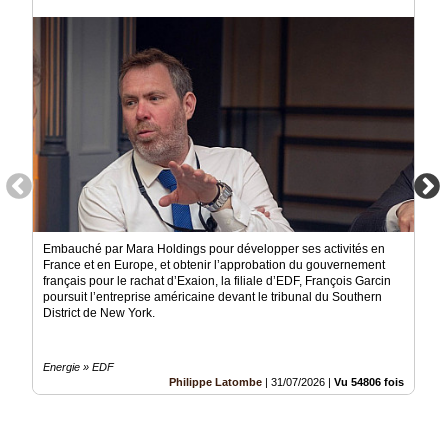
Médias
du
groupe
Blogs
Prémium
Inscription
annuaire
pro
Accès
éditeur
Embauché par Mara Holdings pour développer ses activités en
France et en Europe, et obtenir l’approbation du gouvernement
français pour le rachat d’Exaion, la filiale d’EDF, François Garcin
poursuit l’entreprise américaine devant le tribunal du Southern
District de New York.
Energie » EDF
Philippe Latombe
|
31/07/2026
|
Vu 54806 fois