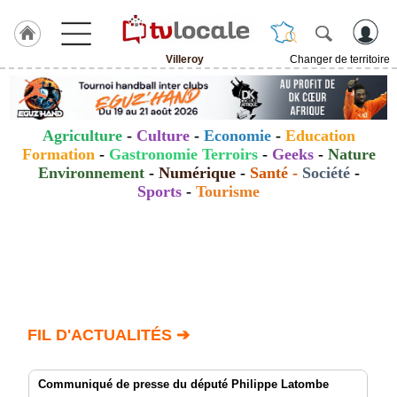
Villeroy
Changer de territoire
J'adhère
à
Hulcoq
Agriculture
-
Culture
-
Economie
-
Education
ACCUEIL
Formation
-
Gastronomie Terroirs
-
Geeks
-
Nature
Villeroy
Environnement
-
Numérique
-
Santé
-
Société
-
Sports
-
Tourisme
TvLocale
France
Accueil
RUBRIQUES
Agenda
FIL D'ACTUALITÉS ➔
Gazette
Communiqué de presse du député Philippe Latombe
Vidéos