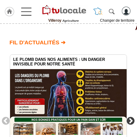
Villeroy
Changer de territoire
Agriculture
J'adhère
à
Hulcoq
FIL D'ACTUALITÉS ➔
ACCUEIL
Villeroy
LE PLOMB DANS NOS ALIMENTS : UN DANGER
INVISIBLE POUR NOTRE SANTÉ
TvLocale
France
Accueil
RUBRIQUES
Agenda
Gazette
Vidéos