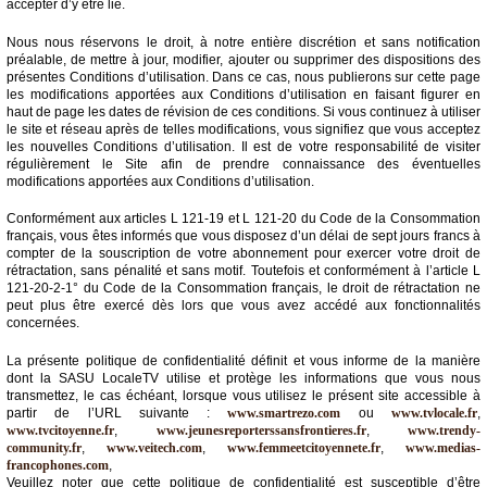
accepter d’y être lié.
Médias
Nous nous réservons le droit, à notre entière discrétion et sans notification
du
préalable, de mettre à jour, modifier, ajouter ou supprimer des dispositions des
groupe
présentes Conditions d’utilisation. Dans ce cas, nous publierons sur cette page
les modifications apportées aux Conditions d’utilisation en faisant figurer en
haut de page les dates de révision de ces conditions. Si vous continuez à utiliser
Blogs
le site et réseau après de telles modifications, vous signifiez que vous acceptez
Prémium
les nouvelles Conditions d’utilisation. Il est de votre responsabilité de visiter
régulièrement le Site afin de prendre connaissance des éventuelles
Inscription
modifications apportées aux Conditions d’utilisation.
annuaire
pro
Conformément aux articles L 121-19 et L 121-20 du Code de la Consommation
français, vous êtes informés que vous disposez d’un délai de sept jours francs à
Accès
compter de la souscription de votre abonnement pour exercer votre droit de
éditeur
rétractation, sans pénalité et sans motif. Toutefois et conformément à l’article L
121-20-2-1° du Code de la Consommation français, le droit de rétractation ne
peut plus être exercé dès lors que vous avez accédé aux fonctionnalités
concernées.
La présente politique de confidentialité définit et vous informe de la manière
dont la SASU LocaleTV utilise et protège les informations que vous nous
transmettez, le cas échéant, lorsque vous utilisez le présent site accessible à
partir de l’URL suivante :
www.smartrezo.com
ou
www.tvlocale.fr
,
www.tvcitoyenne.fr
,
www.jeunesreporterssansfrontieres.fr
,
www.trendy-
community.fr
,
www.veitech.com
,
www.femmeetcitoyennete.fr
,
www.medias-
francophones.com
,
Veuillez noter que cette politique de confidentialité est susceptible d’être