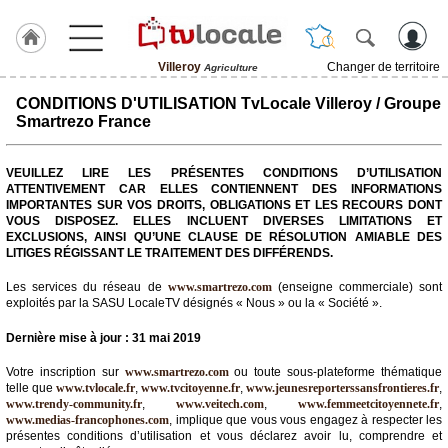
Villeroy
Changer de territoire
Agriculture
J'adhère
CONDITIONS D'UTILISATION TvLocale Villeroy / Groupe
à
Smartrezo France
Hulcoq
ACCUEIL
VEUILLEZ LIRE LES PRÉSENTES CONDITIONS D’UTILISATION
Villeroy
ATTENTIVEMENT CAR ELLES CONTIENNENT DES INFORMATIONS
IMPORTANTES SUR VOS DROITS, OBLIGATIONS ET LES RECOURS DONT
VOUS DISPOSEZ. ELLES INCLUENT DIVERSES LIMITATIONS ET
TvLocale
EXCLUSIONS, AINSI QU’UNE CLAUSE DE RÉSOLUTION AMIABLE DES
France
LITIGES RÉGISSANT LE TRAITEMENT DES DIFFÉRENDS.
Accueil
Les services du réseau de
www.smartrezo.com
(enseigne commerciale) sont
exploités par la SASU LocaleTV désignés « Nous » ou la « Société ».
RUBRIQUES
Dernière mise à jour : 31 mai 2019
Agenda
Votre inscription sur
www.smartrezo.com
ou toute sous-plateforme thématique
telle que
www.tvlocale.fr
,
www.tvcitoyenne.fr
,
www.jeunesreporterssansfrontieres.fr
,
www.trendy-community.fr
,
www.veitech.com
,
www.femmeetcitoyennete.fr
,
Gazette
www.medias-francophones.com
, implique que vous vous engagez à respecter les
présentes conditions d’utilisation et vous déclarez avoir lu, comprendre et
Vidéos