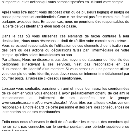
n’importe quelles actions qui vous seront disposées en utilisant votre compte.
Après vous être inscrit, vous disposez d’un ou de plusieurs login(s) et mot(s) de
passe personnels et confidentiels. Ceux-ci ne devront pas être communiqués ni
partagés avec des tiers. En aucun cas, nous ne pourrions être responsables de
la perte de vos identifiants et/ou mots de passe.
Dans le cas où vous utiliseriez ces éléments de façon contraire à leur
destination, Nous nous réservons le droit de résilier votre compte sans préavis.
Vous serez seul responsable de l’utilisation de ces éléments d’identification par
des tiers ou des actions ou déclarations faites par l’intermédiaire de votre
compte, qu’elles soient frauduleuses ou non.
Par ailleurs, Nous ne disposons pas des moyens de s’assurer de l’identité des
personnes s’inscrivant à ses services, n’est pas responsable en cas
d’usurpation de l’identité d’un membre. Si vous pensez qu’une personne utilise
votre compte ou votre identité, vous devez nous en informer immédiatement par
courrier postal à l’adresse ci-dessous mentionnée.
Lorsque vous souhaitez parrainer un ami et nous fournissez les coordonnées
de ce dernier, vous vous engagez à avoir préalablement obtenu de cet ami le
consentement au traitement de ses données par
le
groupe
www.smartrezo.com et/ou www.tvlocale.fr. Vous êtes par ailleurs exclusivement
responsable à notre égard de cette personne et des tiers, des conséquences de
la transmission de ses coordonnées.
Enfin nous nous réservons le droit de désactiver les comptes des membres qui
ne se sont pas connectés sur le service pendant une période supérieure ou