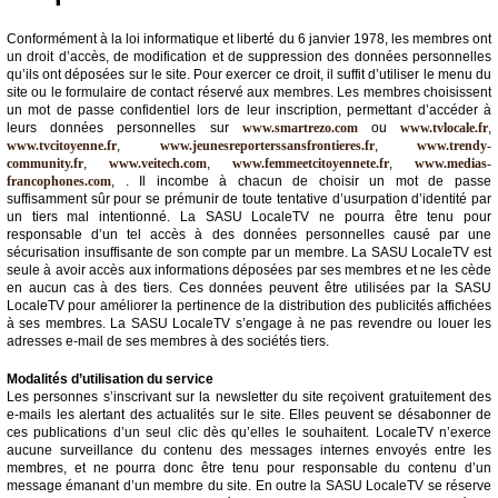
Conformément à la loi informatique et liberté du 6 janvier 1978, les membres ont
un droit d’accès, de modification et de suppression des données personnelles
qu’ils ont déposées sur le site. Pour exercer ce droit, il suffit d’utiliser le menu du
site ou le formulaire de contact réservé aux membres. Les membres choisissent
un mot de passe confidentiel lors de leur inscription, permettant d’accéder à
leurs données personnelles sur
www.smartrezo.com
ou
www.tvlocale.fr
,
www.tvcitoyenne.fr
,
www.jeunesreporterssansfrontieres.fr
,
www.trendy-
community.fr
,
www.veitech.com
,
www.femmeetcitoyennete.fr
,
www.medias-
francophones.com
, . Il incombe à chacun de choisir un mot de passe
suffisamment sûr pour se prémunir de toute tentative d’usurpation d’identité par
un tiers mal intentionné. La SASU LocaleTV ne pourra être tenu pour
responsable d’un tel accès à des données personnelles causé par une
sécurisation insuffisante de son compte par un membre. La SASU LocaleTV est
seule à avoir accès aux informations déposées par ses membres et ne les cède
en aucun cas à des tiers. Ces données peuvent être utilisées par la SASU
LocaleTV pour améliorer la pertinence de la distribution des publicités affichées
à ses membres. La SASU LocaleTV s’engage à ne pas revendre ou louer les
adresses e-mail de ses membres à des sociétés tiers.
Modalités d’utilisation du service
Les personnes s’inscrivant sur la newsletter du site reçoivent gratuitement des
e-mails les alertant des actualités sur le site. Elles peuvent se désabonner de
ces publications d’un seul clic dès qu’elles le souhaitent. LocaleTV n’exerce
aucune surveillance du contenu des messages internes envoyés entre les
membres, et ne pourra donc être tenu pour responsable du contenu d’un
message émanant d’un membre du site. En outre la SASU LocaleTV se réserve