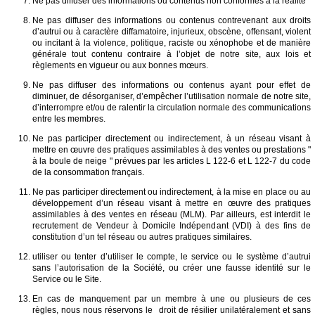
Ne pas diffuser des informations ou contenus non conformes à la réalité
Ne pas diffuser des informations ou contenus contrevenant aux droits
d’autrui ou à caractère diffamatoire, injurieux, obscène, offensant, violent
ou incitant à la violence, politique, raciste ou xénophobe et de manière
générale tout contenu contraire à l’objet de notre site, aux lois et
règlements en vigueur ou aux bonnes mœurs.
Ne pas diffuser des informations ou contenus ayant pour effet de
diminuer, de désorganiser, d’empêcher l’utilisation normale de notre site,
d’interrompre et/ou de ralentir la circulation normale des communications
entre les membres.
Ne pas participer directement ou indirectement, à un réseau visant à
mettre en œuvre des pratiques assimilables à des ventes ou prestations "
à la boule de neige " prévues par les articles L 122-6 et L 122-7 du code
de la consommation français.
Ne pas participer directement ou indirectement, à la mise en place ou au
développement d’un réseau visant à mettre en œuvre des pratiques
assimilables à des ventes en réseau (MLM). Par ailleurs, est interdit le
recrutement de Vendeur à Domicile Indépendant (VDI) à des fins de
constitution d’un tel réseau ou autres pratiques similaires.
utiliser ou tenter d’utiliser le compte, le service ou le système d’autrui
sans l’autorisation de la Société, ou créer une fausse identité sur le
Service ou le Site.
En cas de manquement par un membre à une ou plusieurs de ces
règles, nous nous réservons le droit de résilier unilatéralement et sans