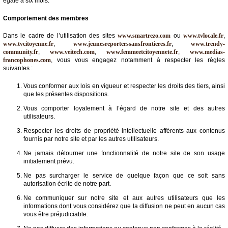
égale à six mois.
Comportement des membres
Dans le cadre de l’utilisation des sites
www.smartrezo.com
ou
www.tvlocale.fr
,
www.tvcitoyenne.fr
,
www.jeunesreporterssansfrontieres.fr
,
www.trendy-
community.fr
,
www.veitech.com
,
www.femmeetcitoyennete.fr
,
www.medias-
francophones.com
, vous vous engagez notamment à respecter les règles
suivantes :
Vous conformer aux lois en vigueur et respecter les droits des tiers, ainsi
que les présentes dispositions.
Vous comporter loyalement à l’égard de notre site et des autres
utilisateurs.
Respecter les droits de propriété intellectuelle afférents aux contenus
fournis par notre site et par les autres utilisateurs.
Ne jamais détourner une fonctionnalité de notre site de son usage
initialement prévu.
Ne pas surcharger le service de quelque façon que ce soit sans
autorisation écrite de notre part.
Ne communiquer sur notre site et aux autres utilisateurs que les
informations dont vous considérez que la diffusion ne peut en aucun cas
vous être préjudiciable.