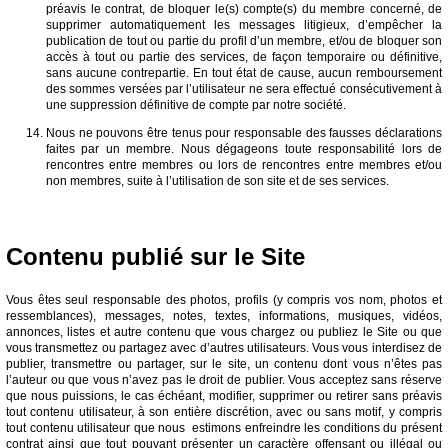
préavis le contrat, de bloquer le(s) compte(s) du membre concerné, de
supprimer automatiquement les messages litigieux, d’empêcher la
publication de tout ou partie du profil d’un membre, et/ou de bloquer son
accès à tout ou partie des services, de façon temporaire ou définitive,
sans aucune contrepartie. En tout état de cause, aucun remboursement
des sommes versées par l’utilisateur ne sera effectué consécutivement à
une suppression définitive de compte par notre société.
Nous ne pouvons être tenus pour responsable des fausses déclarations
faites par un membre. Nous dégageons toute responsabilité lors de
rencontres entre membres ou lors de rencontres entre membres et/ou
non membres, suite à l’utilisation de son site et de ses services.
Contenu publié sur le Site
Vous êtes seul responsable des photos, profils (y compris vos nom, photos et
ressemblances), messages, notes, textes, informations, musiques, vidéos,
annonces, listes et autre contenu que vous chargez ou publiez le Site ou que
vous transmettez ou partagez avec d’autres utilisateurs. Vous vous interdisez de
publier, transmettre ou partager, sur le site, un contenu dont vous n’êtes pas
l’auteur ou que vous n’avez pas le droit de publier. Vous acceptez sans réserve
que nous puissions, le cas échéant, modifier, supprimer ou retirer sans préavis
tout contenu utilisateur, à son entière discrétion, avec ou sans motif, y compris
tout contenu utilisateur que nous estimons enfreindre les conditions du présent
contrat ainsi que tout pouvant présenter un caractère offensant ou illégal ou