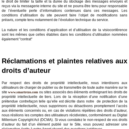
le droit de limiter la taille et la durée du stockage des messages envoyés et
reçus via la messagerie interne du site et ne pourra être tenu pour responsable
de l’éventuelle perte d’informations contenues dans ces messages. Les
conditions d’utilisation du site peuvent faire l’objet de modifications sans
préavis, compte tenu notamment de l’évolution technique du service.
La nature et les conditions d’application et d’utilisation de la visioconférence
sont les mêmes que celles établies dans les conditions d’utilisation nommées
également "contrat"
Réclamations et plaintes relatives aux
droits d’auteur
Par respect des droits de propriété intellectuelle, nous interdisons aux
utilisateurs de charger de publier ou de transmettre de toute autre manière sur le
site
www.smartrezo.com
ou sites associés des éléments enfreignant les droits de
propriété intellectuelle de tiers. Lors de la réception d’une notification d’une
prétendue contrefaçon telle qu’elle est décrite dans notre de protection de la
propriété intellectuelle, nous supprimons ou désactivons promptement l’accès
aux éléments concernés ou, en cas de violations répétées des droits d’auteur,
nous résilions les comptes des utilisateurs récidivistes, conformément au Digital
Millenium Copyright Act (DCMA). Si vous constatez le non-respect de vos droits
d’auteur du fait d’un élément publié sur le Site, vous pouvez adresser une
réclamation écrite à notre Agent chargé des questions juridiques.