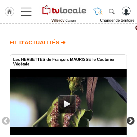
Villeroy
Changer de territoire
Culture
J'adhère
à
Hulcoq
FIL D'ACTUALITÉS ➔
ACCUEIL
Villeroy
Les HERBETTES de François MAURISSE le Couturier
Végétale
TvLocale
France
Accueil
RUBRIQUES
Agenda
Gazette
Vidéos