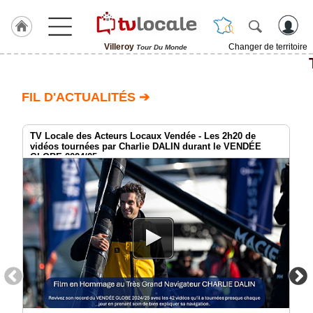
Villeroy
Changer de territoire
Tour Du Monde
J'adhère
à
Hulcoq
FIL D'ACTUALITÉS ➔
ACCUEIL
Villeroy
TV Locale des Acteurs Locaux Vendée - Les 2h20 de
vidéos tournées par Charlie DALIN durant le VENDÉE
GLOBE 2024/25
TvLocale
France
Accueil
RUBRIQUES
Agenda
Gazette
Vidéos