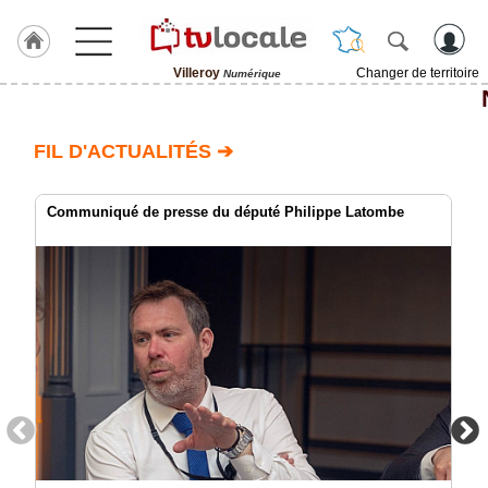
Villeroy
Changer de territoire
Numérique
J'adhère
à
Hulcoq
FIL D'ACTUALITÉS ➔
ACCUEIL
Villeroy
Communiqué de presse du député Philippe Latombe
TvLocale
France
Accueil
RUBRIQUES
Agenda
Gazette
Vidéos