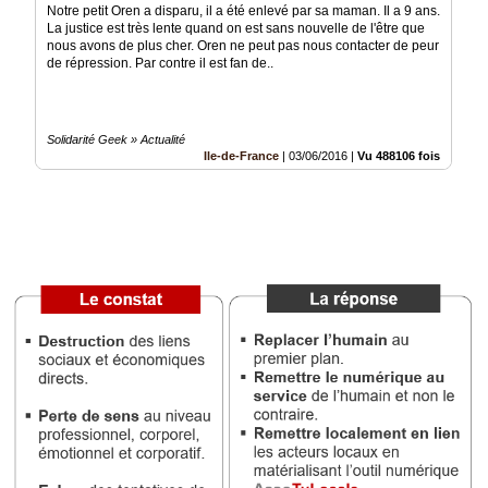
Notre petit Oren a disparu, il a été enlevé par sa maman. Il a 9 ans.
La justice est très lente quand on est sans nouvelle de l'être que
Médias
nous avons de plus cher. Oren ne peut pas nous contacter de peur
du
de répression. Par contre il est fan de..
groupe
Blogs
Prémium
Solidarité Geek » Actualité
Ile-de-France
|
03/06/2016
|
Vu 488106 fois
Inscription
annuaire
pro
Accès
éditeur