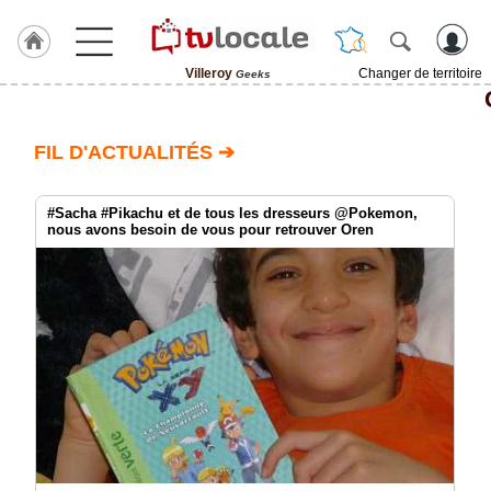
Villeroy
Changer de territoire
Geeks
J'adhère
à
Hulcoq
FIL D'ACTUALITÉS ➔
ACCUEIL
Villeroy
#Sacha #Pikachu et de tous les dresseurs @Pokemon,
nous avons besoin de vous pour retrouver Oren
TvLocale
France
Accueil
RUBRIQUES
Agenda
Gazette
Vidéos