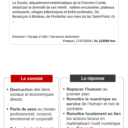
Le Doubs, département emblématique de la Franche-Comté,
séduit par la diversité de ses reliefs : vallées encaissées, plateaux
Médias
verdoyants, villages pittoresques et forêts profondes. De
du
Besançon à Morteau, de Pontarlier aux rives du lac Saint-Point, ch
groupe
...
Blogs
Prémium
Emission / Voyage à Vélo / Vacances Autrement
France
|
17/07/2026
|
Vu 113549 fois
Inscription
annuaire
pro
Accès
éditeur