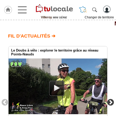
Villeroy
Changer de territoire
MINI SÉRIE
J'adhère
à
Hulcoq
FIL D'ACTUALITÉS ➔
ACCUEIL
Villeroy
Le Doubs à vélo : explorer le territoire grâce au réseau
Points-Nœuds
TvLocale
France
Accueil
RUBRIQUES
Agenda
Gazette
Vidéos