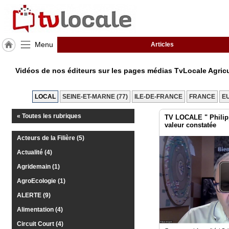
Menu
Articles
J'adhère
à
Vidéos de nos éditeurs sur les pages médias TvLocale Agricu
Hulcoq
ACCUEIL
LOCAL
SEINE-ET-MARNE (77)
ILE-DE-FRANCE
FRANCE
E
Villeroy
« Toutes les rubriques
TV LOCALE " Philipp
valeur constatée
TvLocale
France
Acteurs de la Filière (5)
Actualité (4)
Accueil
Agridemain (1)
RUBRIQUES
AgroEcologie (1)
ALERTE (9)
Agenda
Alimentation (4)
Gazette
Circuit Court (4)