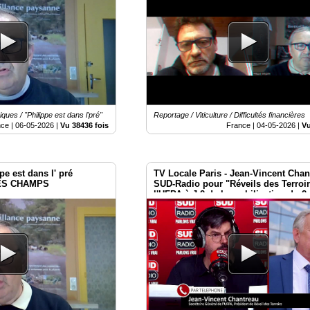
es / "Philippe est dans l'pré"
Reportage / Viticulture / Difficultés financières
nce |
06-05-2026
|
Vu 38436 fois
France |
04-05-2026
|
Vu
e est dans l' pré
TV Locale Paris - Jean-Vincent Chan
ES CHAMPS
SUD-Radio pour "Réveils des Terroir
l'UFPA à J-2 de la mobilisation du 2
Place Vauban - Paris