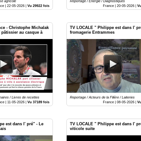
se agricole
Reportage / Energie / Diagnostiques
nce |
22-05-2026
|
Vu 29922 fois
France |
20-05-2026
|
Vu
ce - Christophe Michalak
TV LOCALE " Philippe est dans l' pr
f pâtissier au casque à
fromagerie Entrammes
aires / Livres de recettes
Reportage / Acteurs de la Filière / Laiteries
nce |
11-05-2026
|
Vu 37189 fois
France |
08-05-2026
|
Vu
 est dans l' pré" - Le
TV LOCALE " Philippe est dans l' pré
çais
viticole suite