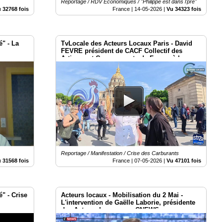
Reportage / RDV Économiques / "Philippe est dans l'pré"
 32768 fois
France |
14-05-2026
|
Vu 34323 fois
é" - La
TvLocale des Acteurs Locaux Paris - David
FEVRE président de CACF Collectif des
Artisans et Commerçants de France à la
Mobilisation de Paris le 2 mai 2026
Reportage / Manifestation / Crise des Carburants
 31568 fois
France |
07-05-2026
|
Vu 47101 fois
" - Crise
Acteurs locaux - Mobilisation du 2 Mai -
L'intervention de Gaëlle Laborie, présidente
des Acteurs Locaux sur CNEWS