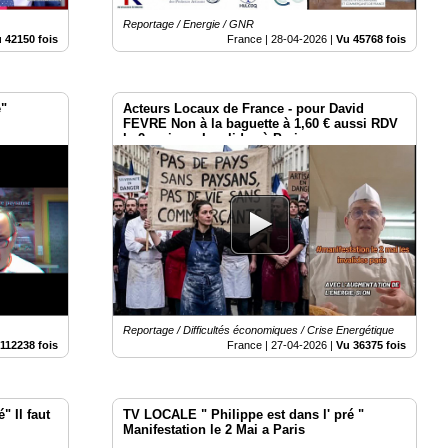
Reportage / Energie / GNR
 42150 fois
France |
28-04-2026
|
Vu 45768 fois
é"
Acteurs Locaux de France - pour David
FEVRE Non à la baguette à 1,60 € aussi RDV
le 2 mai aux Invalides à Paris
Reportage / Difficultés économiques / Crise Energétique
112238 fois
France |
27-04-2026
|
Vu 36375 fois
" Il faut
TV LOCALE " Philippe est dans l' pré "
Manifestation le 2 Mai a Paris