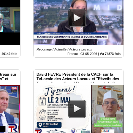
Reportage / Actualité / Acteurs Locaux
 40142 fois
France |
03-05-2026
|
Vu 74873 fois
treau sur
David FEVRE Président de la CACF sur la
s" et
TvLocale des Acteurs Locaux et "Réveils des
 mai
Terroirs" pour Grand Rassemblement du 2
mai Place Vauban à Paris