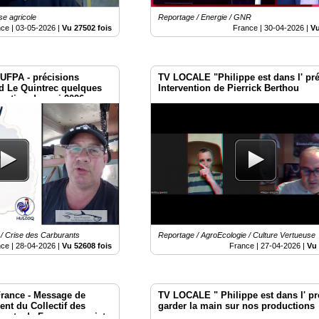
se agricole
Reportage / Energie / GNR
nce |
03-05-2026
|
Vu 27502 fois
France |
30-04-2026
|
Vu
'UFPA - précisions
TV LOCALE "Philippe est dans l' pr
d Le Quintrec quelques
Intervention de Pierrick Berthou
isation du mai 2026 aux
 / Crise des Carburants
Reportage / AgroEcologie / Culture Vertueuse
nce |
28-04-2026
|
Vu 52608 fois
France |
27-04-2026
|
Vu 
France - Message de
TV LOCALE " Philippe est dans l' pré
nt du Collectif des
garder la main sur nos productions
ants de France au sujet