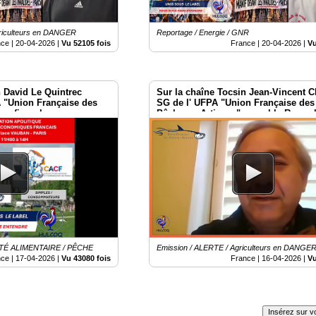
riculteurs en DANGER
Reportage / Energie / GNR
nce |
20-04-2026
|
Vu 52105 fois
France |
20-04-2026
|
Vu
n David Le Quintrec
Sur la chaîne Tocsin Jean-Vincent 
A "Union Française des
SG de l' UFPA "Union Française des
confirme le
Pêcheurs Artisans" rappel le Rase
 mai à Paris
des Acteurs économique Locaux du 
Paris
TÉ ALIMENTAIRE / PÊCHE
Emission / ALERTE / Agriculteurs en DANGE
nce |
17-04-2026
|
Vu 43080 fois
France |
16-04-2026
|
Vu
Insérez sur vo