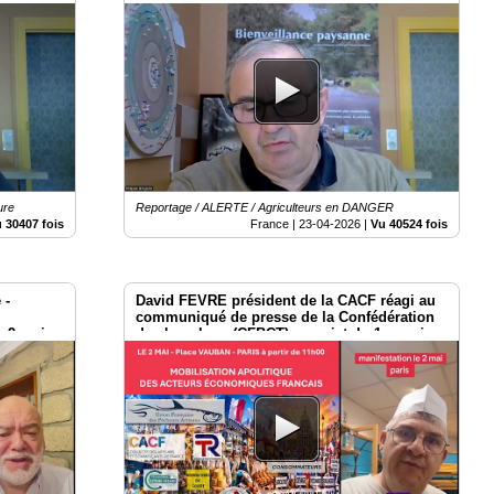
ure
Reportage / ALERTE / Agriculteurs en DANGER
 30407 fois
France |
23-04-2026
|
Vu 40524 fois
 -
David FEVRE président de la CACF réagi au
communiqué de presse de la Confédération
 2 mai
des bouchers (CFBCT) au sujet du 1er mai