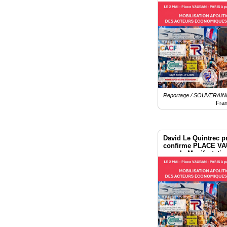
du 2 mai à Paris
Reportage / SOUVERAI
Fra
David Le Quintrec p
confirme PLACE VA
pour la Manifestatio