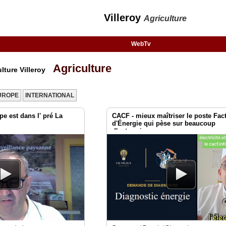
Villeroy
Agriculture
WebTv
Agriculture
lture Villeroy
UROPE
INTERNATIONAL
e est dans l' pré La
CACF - mieux maîtriser le poste Fac
d'Énergie qui pèse sur beaucoup
d'entreprises