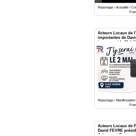
Reportage / Actualité / Cri
Fra
Acteurs Locaux de l
importantes de Davi
jours avant la Mobil
Invalides Paris
Reportage / Manifestation
Fra
Acteurs Locaux de 
David FEVRE préside
Artisans et Commerç