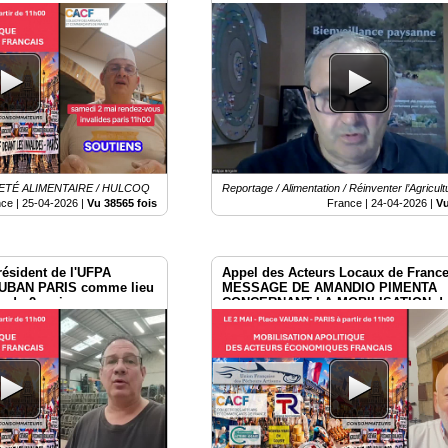
NETÉ ALIMENTAIRE / HULCOQ
Reportage / Alimentation / Réinventer l’Agricult
nce |
25-04-2026
|
Vu 38565 fois
France |
24-04-2026
|
Vu
résident de l'UFPA
Appel des Acteurs Locaux de France
UBAN PARIS comme lieu
MESSAGE DE AMANDIO PIMENTA
n du 2 mai
CONCERNANT LA MOBILISATION du
2026 à Paris.