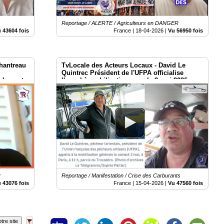
Reportage / ALERTE / Agriculteurs en DANGER
 43604 fois
France |
18-04-2026
|
Vu 56950 fois
Chantreau
TvLocale des Acteurs Locaux - David Le
Quintrec Président de l'UFPA officialise
mblement
l'appel à mobilisation pour le 2 mai 2026 au
2 mai à
Trocadéro Paris
R
Reportage / Manifestation / Crise des Carburants
 43076 fois
France |
15-04-2026
|
Vu 47560 fois
tre site