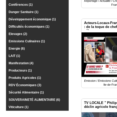
Reportage / Actualité / Cri
Conférences (1)
Fra
Vidéos
Danger Sanitaire (1)
Médias
Développement économique (1)
du
Acteurs-Locaux-Fran
groupe
: de la toque de che
Difficultés économiques (1)
vélo
Elevages (2)
Blogs
Prémium
Emissions Culinaires (1)
Inscription
Energie (6)
annuaire
pro
LAIT (1)
Manifestation (4)
Accès
éditeur
Producteurs (1)
Produits Agricoles (1)
Emission / Emissions Culin
Ile-de-Fra
RDV Économiques (3)
Sécurité Alimentaire (1)
SOUVERAINETÉ ALIMENTAIRE (6)
TV LOCALE " Philippe
déclin agricole fran
Viticulture (1)