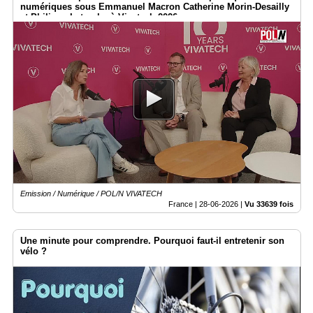
numériques sous Emmanuel Macron Catherine Morin-Desailly
et Philippe Latombe à Vivatech 2026
Emission / Numérique / POL/N VIVATECH
France |
28-06-2026
|
Vu 33639 fois
Une minute pour comprendre. Pourquoi faut-il entretenir son
vélo ?