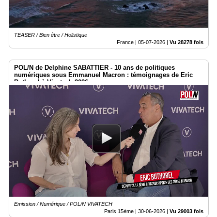
TEASER / Bien être / Holistique
France |
05-07-2026
|
Vu 28278 fois
POL/N de Delphine SABATTIER - 10 ans de politiques
numériques sous Emmanuel Macron : témoignages de Eric
Bothorel à Vivatech 2026
Emission / Numérique / POL/N VIVATECH
Paris 15ème |
30-06-2026
|
Vu 29003 fois