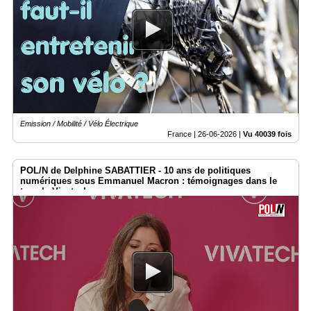
Emission / Mobilité / Vélo Électrique
France |
26-06-2026
|
Vu 40039 fois
POL/N de Delphine SABATTIER - 10 ans de politiques
numériques sous Emmanuel Macron : témoignages dans le
temple Vivatech