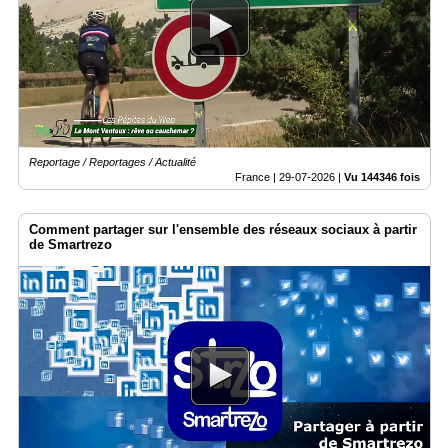
Vidéos
Médias
du
groupe
Blogs
Prémium
Reportage / Reportages / Actualité
France |
29-07-2026
|
Vu 144346 fois
Inscription
annuaire
pro
Comment partager sur l'ensemble des réseaux sociaux à partir
de Smartrezo
Accès
éditeur