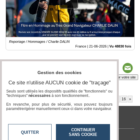
Reportage / Hommages / Charlie DALIN
France |
21-06-2026
|
Vu 48830 fois
Gestion des cookies
Insérez sur votre site
Ce site n'utilise AUCUN cookie de "traçage"
Seuls sont utilisés les dispositifs qualifiés de "fonctionnels" ou
"techniques"
nécessaires
à son fonctionnement..
Page 1 / 61
1
2
3
4
5
6
7
8
9
10
11
12
13
14
15
16
»
En revanche, pour plus de sécurité, vous pouvez toujours
paramétrer/gérer manuellement ceux-ci dans votre navigateur.
tvlocale.fr
CONTINUER
QUITTER
SANS COOKIE
Contactez-nous