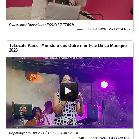
Reportage / Numérique / POL/N VIVATECH
France |
26-06-2026
|
Vu 17054 fois
TvLocale Paris - Ministère des Outre-mer Fete De La Musique
2026
Reportage / Musique / FÊTE DE LA MUSIQUE
Paris |
22-06-2026
|
Vu 17226 fois