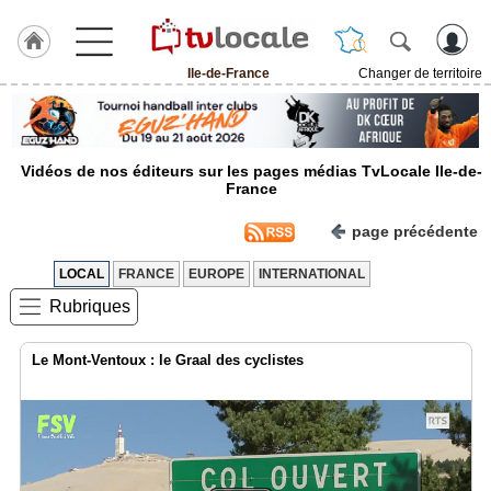
Ile-de-France
Changer de territoire
J'adhère
à
Hulcoq
Vidéos de nos éditeurs sur les pages médias TvLocale Ile-de-
ACCUEIL
France
Ile-
de-
France
page précédente
LOCAL
FRANCE
EUROPE
INTERNATIONAL
TvLocale
France
Rubriques
Accueil
Le Mont-Ventoux : le Graal des cyclistes
RUBRIQUES
Agenda
Gazette