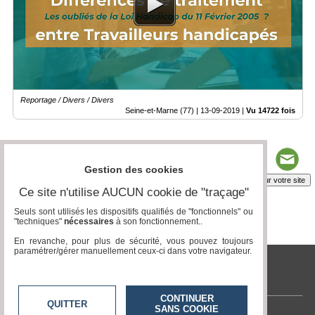
Médias
du
groupe
Blogs
Prémium
Reportage / Divers / Divers
Inscription
Seine-et-Marne (77) |
13-09-2019
|
Vu 14722 fois
annuaire
pro
Accès
éditeur
Gestion des cookies
Insérez sur votre site
Ce site n'utilise AUCUN cookie de "traçage"
Seuls sont utilisés les dispositifs qualifiés de "fonctionnels" ou
"techniques"
nécessaires
à son fonctionnement..
Page 1 / 1
1
En revanche, pour plus de sécurité, vous pouvez toujours
paramétrer/gérer manuellement ceux-ci dans votre navigateur.
tvlocale.fr
CONTINUER
QUITTER
SANS COOKIE