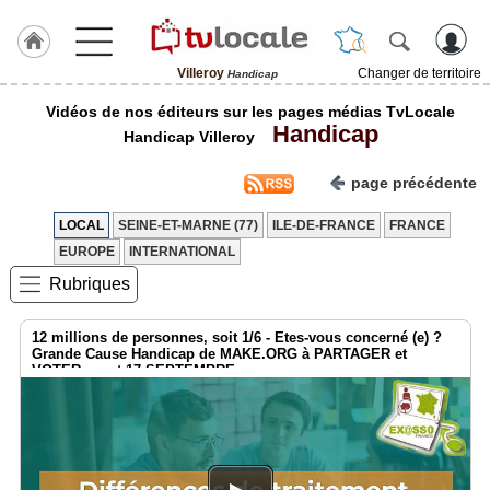
Villeroy
Changer de territoire
Handicap
J'adhère
Vidéos de nos éditeurs sur les pages médias TvLocale
à
Handicap
Hulcoq
Handicap Villeroy
ACCUEIL
page précédente
Villeroy
LOCAL
SEINE-ET-MARNE (77)
ILE-DE-FRANCE
FRANCE
TvLocale
EUROPE
INTERNATIONAL
France
Rubriques
Accueil
12 millions de personnes, soit 1/6 - Etes-vous concerné (e) ?
RUBRIQUES
Grande Cause Handicap de MAKE.ORG à PARTAGER et
VOTER avant 17 SEPTEMBRE
Agenda
Gazette
Vidéos