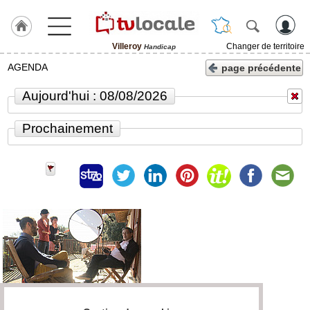
Villeroy
Changer de territoire
Handicap
J'adhère
AGENDA
page précédente
à
Hulcoq
Aujourd'hui : 08/08/2026
ACCUEIL
Villeroy
Prochainement
TvLocale
France
Accueil
RUBRIQUES
Agenda
Gazette
Vidéos