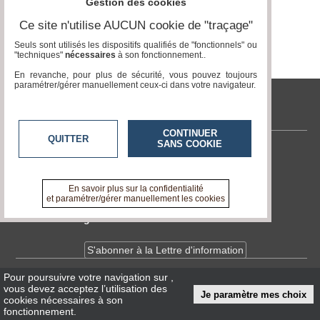
Gestion des cookies
Ce site n'utilise AUCUN cookie de "traçage"
Médias
du
Seuls sont utilisés les dispositifs qualifiés de "fonctionnels" ou
groupe
"techniques"
nécessaires
à son fonctionnement..
En revanche, pour plus de sécurité, vous pouvez toujours
Blogs
paramétrer/gérer manuellement ceux-ci dans votre navigateur.
Prémium
tvlocale.fr
Inscription
annuaire
pro
CONTINUER
QUITTER
SANS COOKIE
Contactez-nous
Accès
éditeur
En savoir +
A propos de tvlocale.fr
En savoir plus sur la confidentialité
et paramétrer/gérer manuellement les cookies
Devenir délégué
S'abonner à la Lettre d'information
Pour poursuivre votre navigation sur
,
Infos
CNIL/RGPD
vous devez acceptez l’utilisation des
Je paramètre mes choix
Conditions Générales d'Utilisation
cookies nécessaires à son
fonctionnement.