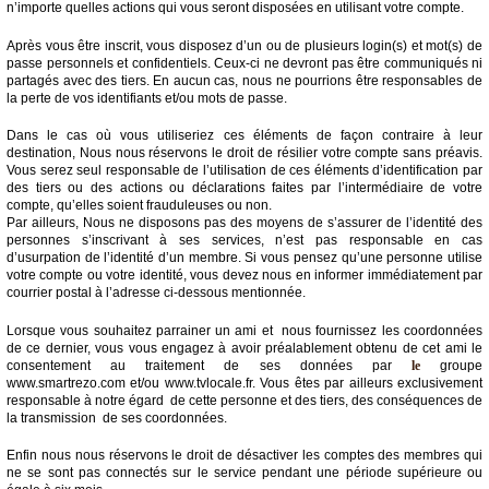
n’importe quelles actions qui vous seront disposées en utilisant votre compte.
Après vous être inscrit, vous disposez d’un ou de plusieurs login(s) et mot(s) de
passe personnels et confidentiels. Ceux-ci ne devront pas être communiqués ni
partagés avec des tiers. En aucun cas, nous ne pourrions être responsables de
la perte de vos identifiants et/ou mots de passe.
Dans le cas où vous utiliseriez ces éléments de façon contraire à leur
destination, Nous nous réservons le droit de résilier votre compte sans préavis.
Vous serez seul responsable de l’utilisation de ces éléments d’identification par
des tiers ou des actions ou déclarations faites par l’intermédiaire de votre
compte, qu’elles soient frauduleuses ou non.
Par ailleurs, Nous ne disposons pas des moyens de s’assurer de l’identité des
personnes s’inscrivant à ses services, n’est pas responsable en cas
d’usurpation de l’identité d’un membre. Si vous pensez qu’une personne utilise
votre compte ou votre identité, vous devez nous en informer immédiatement par
courrier postal à l’adresse ci-dessous mentionnée.
Lorsque vous souhaitez parrainer un ami et nous fournissez les coordonnées
de ce dernier, vous vous engagez à avoir préalablement obtenu de cet ami le
consentement au traitement de ses données par
le
groupe
www.smartrezo.com et/ou www.tvlocale.fr. Vous êtes par ailleurs exclusivement
responsable à notre égard de cette personne et des tiers, des conséquences de
la transmission de ses coordonnées.
Enfin nous nous réservons le droit de désactiver les comptes des membres qui
ne se sont pas connectés sur le service pendant une période supérieure ou