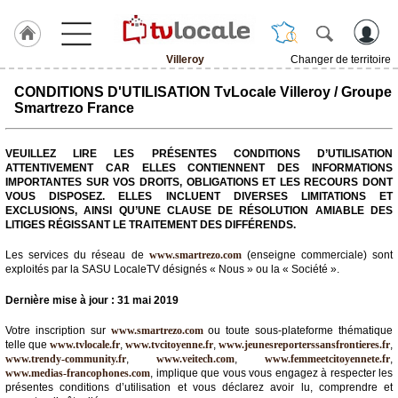
Villeroy
Changer de territoire
J'adhère
CONDITIONS D'UTILISATION TvLocale Villeroy / Groupe
à
Smartrezo France
Hulcoq
ACCUEIL
VEUILLEZ LIRE LES PRÉSENTES CONDITIONS D’UTILISATION
Villeroy
ATTENTIVEMENT CAR ELLES CONTIENNENT DES INFORMATIONS
IMPORTANTES SUR VOS DROITS, OBLIGATIONS ET LES RECOURS DONT
VOUS DISPOSEZ. ELLES INCLUENT DIVERSES LIMITATIONS ET
TvLocale
EXCLUSIONS, AINSI QU’UNE CLAUSE DE RÉSOLUTION AMIABLE DES
France
LITIGES RÉGISSANT LE TRAITEMENT DES DIFFÉRENDS.
Accueil
Les services du réseau de
www.smartrezo.com
(enseigne commerciale) sont
exploités par la SASU LocaleTV désignés « Nous » ou la « Société ».
RUBRIQUES
Dernière mise à jour : 31 mai 2019
Agenda
Votre inscription sur
www.smartrezo.com
ou toute sous-plateforme thématique
telle que
www.tvlocale.fr
,
www.tvcitoyenne.fr
,
www.jeunesreporterssansfrontieres.fr
,
www.trendy-community.fr
,
www.veitech.com
,
www.femmeetcitoyennete.fr
,
Gazette
www.medias-francophones.com
, implique que vous vous engagez à respecter les
présentes conditions d’utilisation et vous déclarez avoir lu, comprendre et
Vidéos