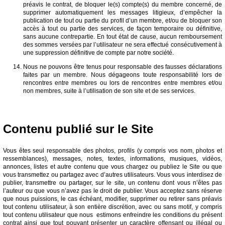
préavis le contrat, de bloquer le(s) compte(s) du membre concerné, de
supprimer automatiquement les messages litigieux, d’empêcher la
publication de tout ou partie du profil d’un membre, et/ou de bloquer son
accès à tout ou partie des services, de façon temporaire ou définitive,
sans aucune contrepartie. En tout état de cause, aucun remboursement
des sommes versées par l’utilisateur ne sera effectué consécutivement à
une suppression définitive de compte par notre société.
Nous ne pouvons être tenus pour responsable des fausses déclarations
faites par un membre. Nous dégageons toute responsabilité lors de
rencontres entre membres ou lors de rencontres entre membres et/ou
non membres, suite à l’utilisation de son site et de ses services.
Contenu publié sur le Site
Vous êtes seul responsable des photos, profils (y compris vos nom, photos et
ressemblances), messages, notes, textes, informations, musiques, vidéos,
annonces, listes et autre contenu que vous chargez ou publiez le Site ou que
vous transmettez ou partagez avec d’autres utilisateurs. Vous vous interdisez de
publier, transmettre ou partager, sur le site, un contenu dont vous n’êtes pas
l’auteur ou que vous n’avez pas le droit de publier. Vous acceptez sans réserve
que nous puissions, le cas échéant, modifier, supprimer ou retirer sans préavis
tout contenu utilisateur, à son entière discrétion, avec ou sans motif, y compris
tout contenu utilisateur que nous estimons enfreindre les conditions du présent
contrat ainsi que tout pouvant présenter un caractère offensant ou illégal ou