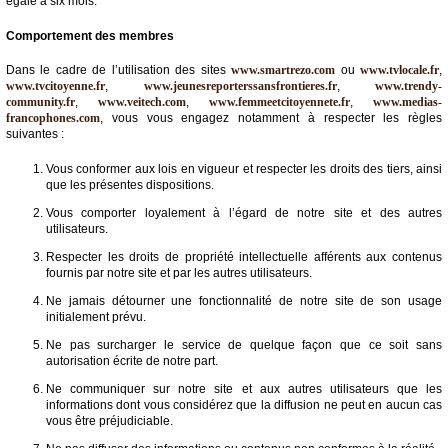
égale à six mois.
Comportement des membres
Dans le cadre de l’utilisation des sites
www.smartrezo.com
ou
www.tvlocale.fr
,
www.tvcitoyenne.fr
,
www.jeunesreporterssansfrontieres.fr
,
www.trendy-
community.fr
,
www.veitech.com
,
www.femmeetcitoyennete.fr
,
www.medias-
francophones.com
, vous vous engagez notamment à respecter les règles
suivantes :
Vous conformer aux lois en vigueur et respecter les droits des tiers, ainsi
que les présentes dispositions.
Vous comporter loyalement à l’égard de notre site et des autres
utilisateurs.
Respecter les droits de propriété intellectuelle afférents aux contenus
fournis par notre site et par les autres utilisateurs.
Ne jamais détourner une fonctionnalité de notre site de son usage
initialement prévu.
Ne pas surcharger le service de quelque façon que ce soit sans
autorisation écrite de notre part.
Ne communiquer sur notre site et aux autres utilisateurs que les
informations dont vous considérez que la diffusion ne peut en aucun cas
vous être préjudiciable.