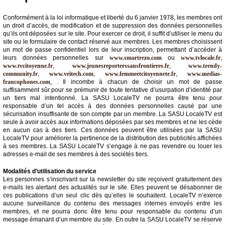
Conformément à la loi informatique et liberté du 6 janvier 1978, les membres ont
un droit d’accès, de modification et de suppression des données personnelles
qu’ils ont déposées sur le site. Pour exercer ce droit, il suffit d’utiliser le menu du
site ou le formulaire de contact réservé aux membres. Les membres choisissent
un mot de passe confidentiel lors de leur inscription, permettant d’accéder à
leurs données personnelles sur
www.smartrezo.com
ou
www.tvlocale.fr
,
www.tvcitoyenne.fr
,
www.jeunesreporterssansfrontieres.fr
,
www.trendy-
community.fr
,
www.veitech.com
,
www.femmeetcitoyennete.fr
,
www.medias-
francophones.com
, . Il incombe à chacun de choisir un mot de passe
suffisamment sûr pour se prémunir de toute tentative d’usurpation d’identité par
un tiers mal intentionné. La SASU LocaleTV ne pourra être tenu pour
responsable d’un tel accès à des données personnelles causé par une
sécurisation insuffisante de son compte par un membre. La SASU LocaleTV est
seule à avoir accès aux informations déposées par ses membres et ne les cède
en aucun cas à des tiers. Ces données peuvent être utilisées par la SASU
LocaleTV pour améliorer la pertinence de la distribution des publicités affichées
à ses membres. La SASU LocaleTV s’engage à ne pas revendre ou louer les
adresses e-mail de ses membres à des sociétés tiers.
Modalités d’utilisation du service
Les personnes s’inscrivant sur la newsletter du site reçoivent gratuitement des
e-mails les alertant des actualités sur le site. Elles peuvent se désabonner de
ces publications d’un seul clic dès qu’elles le souhaitent. LocaleTV n’exerce
aucune surveillance du contenu des messages internes envoyés entre les
membres, et ne pourra donc être tenu pour responsable du contenu d’un
message émanant d’un membre du site. En outre la SASU LocaleTV se réserve