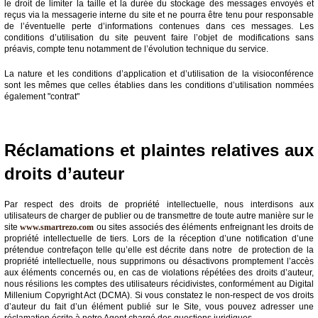
le droit de limiter la taille et la durée du stockage des messages envoyés et
reçus via la messagerie interne du site et ne pourra être tenu pour responsable
de l’éventuelle perte d’informations contenues dans ces messages. Les
conditions d’utilisation du site peuvent faire l’objet de modifications sans
préavis, compte tenu notamment de l’évolution technique du service.
La nature et les conditions d’application et d’utilisation de la visioconférence
sont les mêmes que celles établies dans les conditions d’utilisation nommées
également "contrat"
Réclamations et plaintes relatives aux
droits d’auteur
Par respect des droits de propriété intellectuelle, nous interdisons aux
utilisateurs de charger de publier ou de transmettre de toute autre manière sur le
site
www.smartrezo.com
ou sites associés des éléments enfreignant les droits de
propriété intellectuelle de tiers. Lors de la réception d’une notification d’une
prétendue contrefaçon telle qu’elle est décrite dans notre de protection de la
propriété intellectuelle, nous supprimons ou désactivons promptement l’accès
aux éléments concernés ou, en cas de violations répétées des droits d’auteur,
nous résilions les comptes des utilisateurs récidivistes, conformément au Digital
Millenium Copyright Act (DCMA). Si vous constatez le non-respect de vos droits
d’auteur du fait d’un élément publié sur le Site, vous pouvez adresser une
réclamation écrite à notre Agent chargé des questions juridiques.