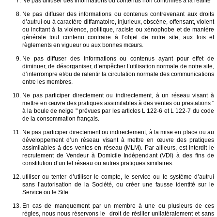
Ne pas diffuser des informations ou contenus non conformes à la réalité
Ne pas diffuser des informations ou contenus contrevenant aux droits
d’autrui ou à caractère diffamatoire, injurieux, obscène, offensant, violent
ou incitant à la violence, politique, raciste ou xénophobe et de manière
générale tout contenu contraire à l’objet de notre site, aux lois et
règlements en vigueur ou aux bonnes mœurs.
Ne pas diffuser des informations ou contenus ayant pour effet de
diminuer, de désorganiser, d’empêcher l’utilisation normale de notre site,
d’interrompre et/ou de ralentir la circulation normale des communications
entre les membres.
Ne pas participer directement ou indirectement, à un réseau visant à
mettre en œuvre des pratiques assimilables à des ventes ou prestations "
à la boule de neige " prévues par les articles L 122-6 et L 122-7 du code
de la consommation français.
Ne pas participer directement ou indirectement, à la mise en place ou au
développement d’un réseau visant à mettre en œuvre des pratiques
assimilables à des ventes en réseau (MLM). Par ailleurs, est interdit le
recrutement de Vendeur à Domicile Indépendant (VDI) à des fins de
constitution d’un tel réseau ou autres pratiques similaires.
utiliser ou tenter d’utiliser le compte, le service ou le système d’autrui
sans l’autorisation de la Société, ou créer une fausse identité sur le
Service ou le Site.
En cas de manquement par un membre à une ou plusieurs de ces
règles, nous nous réservons le droit de résilier unilatéralement et sans