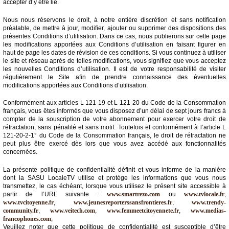
accepter d’y être lié.
Médias
Nous nous réservons le droit, à notre entière discrétion et sans notification
du
préalable, de mettre à jour, modifier, ajouter ou supprimer des dispositions des
groupe
présentes Conditions d’utilisation. Dans ce cas, nous publierons sur cette page
les modifications apportées aux Conditions d’utilisation en faisant figurer en
haut de page les dates de révision de ces conditions. Si vous continuez à utiliser
Blogs
le site et réseau après de telles modifications, vous signifiez que vous acceptez
Prémium
les nouvelles Conditions d’utilisation. Il est de votre responsabilité de visiter
régulièrement le Site afin de prendre connaissance des éventuelles
Inscription
modifications apportées aux Conditions d’utilisation.
annuaire
pro
Conformément aux articles L 121-19 et L 121-20 du Code de la Consommation
français, vous êtes informés que vous disposez d’un délai de sept jours francs à
Accès
compter de la souscription de votre abonnement pour exercer votre droit de
éditeur
rétractation, sans pénalité et sans motif. Toutefois et conformément à l’article L
121-20-2-1° du Code de la Consommation français, le droit de rétractation ne
peut plus être exercé dès lors que vous avez accédé aux fonctionnalités
concernées.
La présente politique de confidentialité définit et vous informe de la manière
dont la SASU LocaleTV utilise et protège les informations que vous nous
transmettez, le cas échéant, lorsque vous utilisez le présent site accessible à
partir de l’URL suivante :
www.smartrezo.com
ou
www.tvlocale.fr
,
www.tvcitoyenne.fr
,
www.jeunesreporterssansfrontieres.fr
,
www.trendy-
community.fr
,
www.veitech.com
,
www.femmeetcitoyennete.fr
,
www.medias-
francophones.com
,
Veuillez noter que cette politique de confidentialité est susceptible d’être