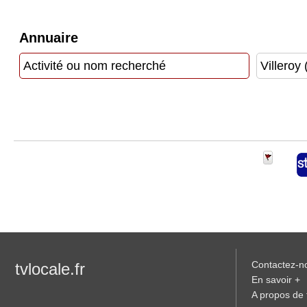
Vidéos
Annuaire
Médias
du
groupe
Blogs
Prémium
Inscription
annuaire
pro
Accès
éditeur
Contactez-n
tvlocale.fr
En savoir +
A propos de t