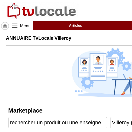
Menu
Articles
J'adhère
ANNUAIRE TvLocale Villeroy
à
Hulcoq
ACCUEIL
Villeroy
TvLocale
France
Accueil
RUBRIQUES
Marketplace
Agenda
Gazette