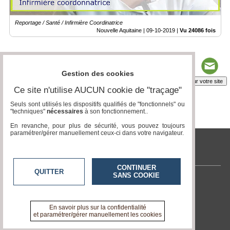
Reportage / Santé / Infirmière Coordinatrice
Nouvelle Aquitaine |
09-10-2019
|
Vu 24086 fois
Gestion des cookies
Insérez sur votre site
Ce site n'utilise AUCUN cookie de "traçage"
Seuls sont utilisés les dispositifs qualifiés de "fonctionnels" ou
"techniques"
nécessaires
à son fonctionnement..
Page 1 / 1
1
En revanche, pour plus de sécurité, vous pouvez toujours
paramétrer/gérer manuellement ceux-ci dans votre navigateur.
tvlocale.fr
CONTINUER
QUITTER
SANS COOKIE
Contactez-nous
En savoir +
A propos de tvlocale.fr
En savoir plus sur la confidentialité
et paramétrer/gérer manuellement les cookies
Devenir délégué