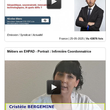
Gazette
Vidéos
Médias
du
groupe
Emission / Syndicat / Actualité
Blogs
France |
25-05-2025
|
Vu 43876 fois
Prémium
Inscription
Métiers en EHPAD - Portrait : Infirmière Coordonnatrice
annuaire
pro
Accès
éditeur