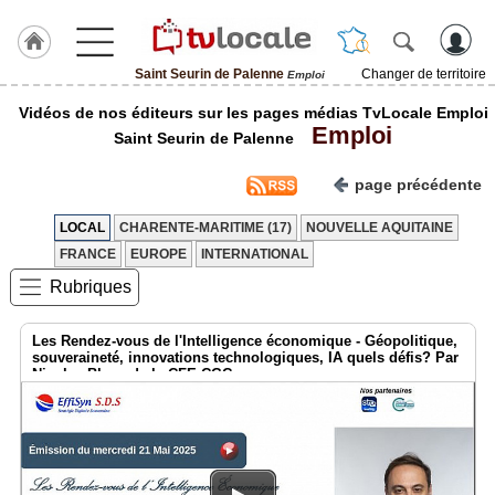
Saint Seurin de Palenne
Changer de territoire
Emploi
J'adhère
Vidéos de nos éditeurs sur les pages médias TvLocale Emploi
à
Emploi
Hulcoq
Saint Seurin de Palenne
ACCUEIL
page précédente
Saint
Seurin
de
LOCAL
CHARENTE-MARITIME (17)
NOUVELLE AQUITAINE
Palenne
FRANCE
EUROPE
INTERNATIONAL
Rubriques
TvLocale
France
Les Rendez-vous de l'Intelligence économique - Géopolitique,
Accueil
souveraineté, innovations technologiques, IA quels défis? Par
Nicolas Blanc de la CFE-CGC
RUBRIQUES
Agenda