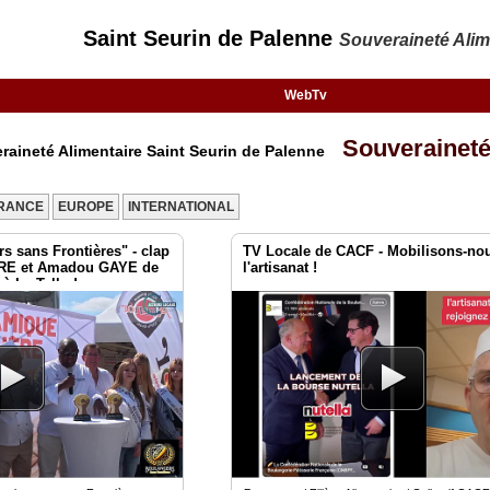
Saint Seurin de Palenne
Souveraineté Alim
WebTv
Souveraineté
raineté Alimentaire Saint Seurin de Palenne
RANCE
EUROPE
INTERNATIONAL
s sans Frontières" - clap
TV Locale de CACF - Mobilisons-no
VRE et Amadou GAYE de
l'artisanat !
 à Le Tallud