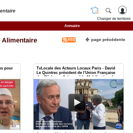
entaire
Changer de territoire
Annuaire
 Alimentaire
page précédente
us pour
TvLocale des Acteurs Locaux Paris - David
Le Quintrec président de l'Union Française
des Pêcheurs Artisans à la Mobilisation de
Paris le 2 mai 2026