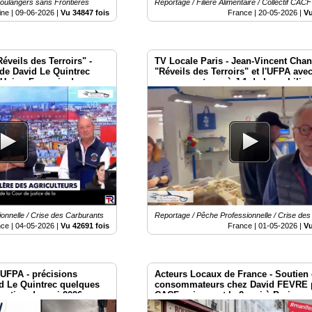
Boulangers sans Frontières
Reportage / Filière Alimentaire / Collectif CACF
ine |
09-06-2026
|
Vu 34847 fois
France |
20-05-2026
|
Vu
éveils des Terroirs" -
TV Locale Paris - Jean-Vincent Chan
de David Le Quintrec
"Réveils des Terroirs" et l'UFPA ave
 Union Français des
consommateurs à J-1 de la mobilisa
mai Place Vauban - Paris
onnelle / Crise des Carburants
Reportage / Pêche Professionnelle / Crise de
nce |
04-05-2026
|
Vu 42691 fois
France |
01-05-2026
|
Vu
'UFPA - précisions
Acteurs Locaux de France - Soutien
d Le Quintrec quelques
consommateurs chez David FEVRE 
isation du mai 2026 aux
CACF qui seront le 2 mai à Paris