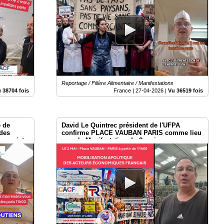
Reportage / Filière Alimentaire / Manifestations
 38704 fois
France |
27-04-2026
|
Vu 36519 fois
e de
David Le Quintrec président de l'UFPA
 des
confirme PLACE VAUBAN PARIS comme lieu
au sujet
pour la Manifestation du 2 mai