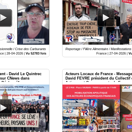
ionnelle / Crise des Carburants
Reportage / Filière Alimentaire / Manifestations
nce |
28-04-2026
|
Vu 52783 fois
France |
27-04-2026
|
Vu
ent - David Le Quintrec
Acteurs Locaux de France - Messag
A sur CNews dans
David FEVRE président du Collectif
s Déclassé"
Artisans et Commerçants de France 
du 2 mai à Paris