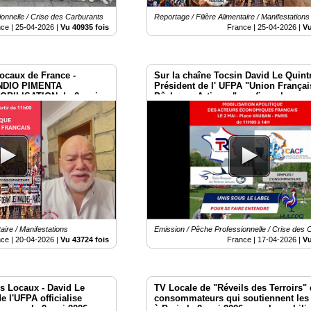
onnelle / Crise des Carburants
Reportage / Filière Alimentaire / Manifestations
nce |
25-04-2026
|
Vu 40935 fois
France |
25-04-2026
|
Vu
ocaux de France -
Sur la chaîne Tocsin David Le Quint
DIO PIMENTA
Président de l' UFPA "Union Françai
BILISATION du 2 mai
Pêcheurs Artisans" confirme le
Rassemblement du 2 mai à Paris
aire / Manifestations
Emission / Pêche Professionnelle / Crise des 
nce |
20-04-2026
|
Vu 43724 fois
France |
17-04-2026
|
Vu
s Locaux - David Le
TV Locale de "Réveils des Terroirs"
e l'UFPA officialise
consommateurs qui soutiennent les 
on pour le 2 mai 2026 au
à Paris le 2 mai 2026 pour la mobili