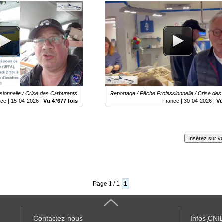
Place Vauban
ionnelle / Crise des Carburants
Reportage / Pêche Professionnelle / Crise de
nce |
15-04-2026
|
Vu 47677 fois
France |
30-04-2026
|
Vu
Insérez sur vo
Page 1 / 1
1
Contactez-nous
Infos
CNI