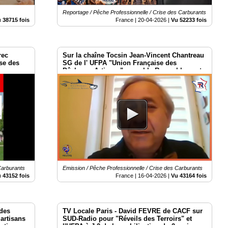
Reportage / Pêche Professionnelle / Crise des Carburants
 38715 fois
France |
20-04-2026
|
Vu 52233 fois
rec
Sur la chaîne Tocsin Jean-Vincent Chantreau
se des
SG de l' UFPA "Union Française des
Pêcheurs Artisans" rappel le Rasemblement
des Acteurs économique Locaux du 2 mai à
Paris
Carburants
Emission / Pêche Professionnelle / Crise des Carburants
 43152 fois
France |
16-04-2026
|
Vu 43164 fois
 des
TV Locale Paris - David FEVRE de CACF sur
artisans
SUD-Radio pour "Réveils des Terroirs" et
sation
l'UFPA à J-2 de la mobilisation du 2 mai