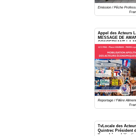
Emission / Pêche Professi
Fra
Appel des Acteurs L
MESSAGE DE AMAN
CONCERNANT LA MO
2026 à Paris.
Reportage / Filière Aliment
Fra
TvLocale des Acteur
Quintrec Président d
l'appel à mobilisati