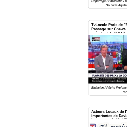
Reportage / Émissions / 
Nouvelle Aquita
Gazette
Vidéos
TvLocale Paris de "R
Passage sur Cnews 
Médias
président de l'UFPA
du
Pêcheurs Artisans
groupe
Blogs
Prémium
Inscription
annuaire
pro
Accès
éditeur
Emission / Pêche Professi
Fra
Acteurs Locaux de l
importantes de Davi
jours avant la Mobil
Invalides Paris