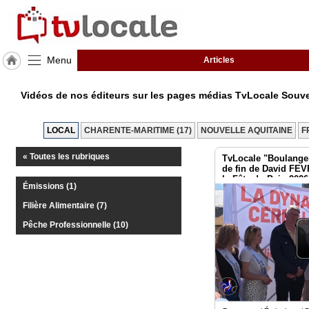
Menu
Articles
J'adhère
à
Vidéos de nos éditeurs sur les pages médias TvLocale Souve
Hulcoq
ACCUEIL
LOCAL
CHARENTE-MARITIME (17)
NOUVELLE AQUITAINE
F
Saint
Seurin
« Toutes les rubriques
TvLocale "Boulanger
de
Palenne
de fin de David FE
la Fête du Pain 2026
Émissions (1)
TvLocale
Filière Alimentaire (7)
France
Pêche Professionnelle (10)
Accueil
RUBRIQUES
Agenda