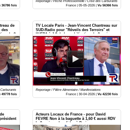
Reportage / Pêche Professionnelle / Crise des Carburants
 36786 fois
France |
05-05-2026
|
Vu 56366 fois
treau de
TV Locale Paris - Jean-Vincent Chantreau sur
c des
SUD-Radio pour "Réveils des Terroirs" et
tion du 2
l'UFPA à J-2 de la mobilisation du 2 mai
Place Vauban - Paris
s Carburants
Reportage / Filière Alimentaire / Manifestations
 49778 fois
France |
30-04-2026
|
Vu 42230 fois
 de
Acteurs Locaux de France - pour David
président
FEVRE Non à la baguette à 1,60 € aussi RDV
le 2 mai aux Invalides à Paris