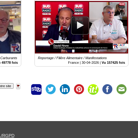
Place Vauban - Paris
s Carburants
Reportage / Filière Alimentaire / Manifestations
 49778 fois
France |
30-04-2026
|
Vu 157425 fois
tre site
L/RGPD