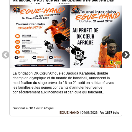
Karaboué, le RDV que les HandBalleurs ne peuvent pas
Gazette
manquer du 16 au 21 aout 2026
Vidéos
Médias
du
groupe
Blogs
Prémium
Inscription
annuaire
pro
La fondation DK Cœur Afrique et Daouda Karaboué, double
champion olympique et du monde de handball, annoncent la
Accès
éditeur
modification du stage prévu du 16 au 21 août en solidarité avec
les familles et les jeunes contraints d’annuler leur venue
consécutivement aux incendies et canicule qui touchent..
Handball » DK Coeur Afrique
EGUZ'HAND
|
04/08/2026
|
Vu 1837 fois