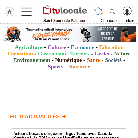
Saint Seurin de Palenne
Changer de territoire
J'adhère
à
Hulcoq
Agriculture
-
Culture
-
Economie
-
Education
ACCUEIL
Formation
-
Gastronomie Terroirs
-
Geeks
-
Nature
Saint
Seurin
Environnement
-
Numérique
-
Santé
-
Société
-
de
Sports
-
Tourisme
Palenne
TvLocale
France
Accueil
RUBRIQUES
FIL D'ACTUALITÉS ➔
Agenda
Acteurs Locaux d'Eguzon - Eguz'Hand avec Daouda