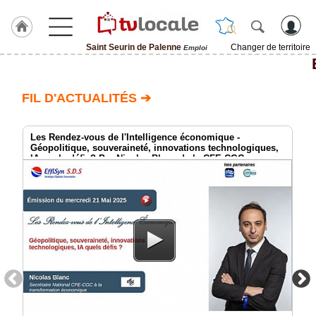
Saint Seurin de Palenne
Changer de territoire
Emploi
J'adhère
à
Hulcoq
FIL D'ACTUALITÉS ➔
ACCUEIL
Saint
Seurin
Les Rendez-vous de l'Intelligence économique -
de
Géopolitique, souveraineté, innovations technologiques,
Palenne
IA quels défis? Par Nicolas Blanc de la CFE-CGC
TvLocale
France
Accueil
RUBRIQUES
Agenda