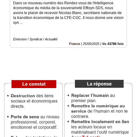
Gazette
Dans ce nouveau numéro des Rendez-vous de l'Intelligence
économique du média de la souveraineté Effisyn-SDS, nous
Vidéos
avons le plaisir de recevoir Nicolas Blanc, secrétaire nationale de
la transition économique de la CFE-CGC. Il nous donne une vision
syn ...
Médias
du
groupe
Emission / Syndicat / Actualité
France
|
25/05/2025
|
Vu 43786 fois
Blogs
Prémium
Inscription
annuaire
pro
Accès
éditeur