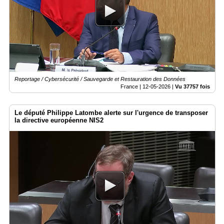
Gazette
Vidéos
Médias
du
groupe
Blogs
Reportage / Cybersécurité / Sauvegarde et Restauration des Données
Prémium
France |
12-05-2026
|
Vu 37757 fois
Inscription
annuaire
Le député Philippe Latombe alerte sur l'urgence de transposer
pro
la directive européenne NIS2
Accès
éditeur