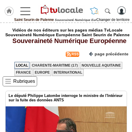
Saint Seurin de Palenne
Changer de territoire
Souveraineté Numérique Européenne
J'adhère
Vidéos de nos éditeurs sur les pages médias TvLocale
à
Souveraineté Numérique Européenne Saint Seurin de Palenne
Hulcoq
Souveraineté Numérique Européenne
ACCUEIL
Saint
page précédente
Seurin
de
Palenne
LOCAL
CHARENTE-MARITIME (17)
NOUVELLE AQUITAINE
FRANCE
EUROPE
INTERNATIONAL
TvLocale
Rubriques
France
Accueil
Le député Philippe Latombe interroge le ministre de l'Intérieur
sur la fuite des données ANTS
RUBRIQUES
Agenda