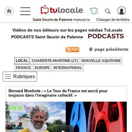
Saint Seurin de Palenne
Changer de territoire
PODCASTS
J'adhère
Vidéos de nos éditeurs sur les pages médias TvLocale
à
PODCASTS
Hulcoq
PODCASTS Saint Seurin de Palenne
ACCUEIL
page précédente
Saint
Seurin
de
LOCAL
CHARENTE-MARITIME (17)
NOUVELLE AQUITAINE
Palenne
FRANCE
EUROPE
INTERNATIONAL
Rubriques
TvLocale
France
Bernard Monforte : « Le Tour de France est ancré pour
Accueil
toujours dans l'imaginaire collectif. »
RUBRIQUES
Agenda