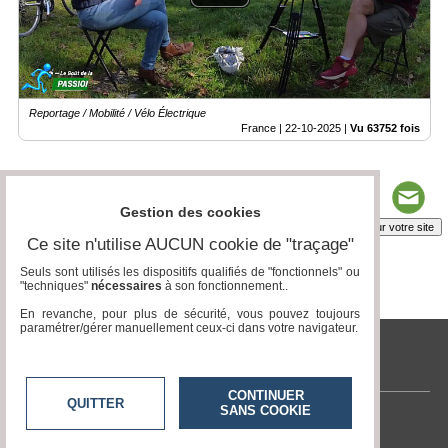
Reportage / Mobilité / Vélo Électrique
France |
22-10-2025
|
Vu 63752 fois
Gestion des cookies
Insérez sur votre site
Ce site n'utilise AUCUN cookie de "traçage"
Seuls sont utilisés les dispositifs qualifiés de "fonctionnels" ou
"techniques"
nécessaires
à son fonctionnement..
Page 1 / 2
1
2
En revanche, pour plus de sécurité, vous pouvez toujours
paramétrer/gérer manuellement ceux-ci dans votre navigateur.
tvlocale.fr
CONTINUER
QUITTER
SANS COOKIE
Contactez-nous