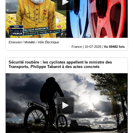
Gazette
Vidéos
Médias
du
groupe
Emission / Mobilité / Vélo Électrique
Blogs
France |
10-07-2026
|
Vu 69482 fois
Prémium
Inscription
Sécurité routière : les cyclistes appellent le ministre des
annuaire
Transports, Philippe Tabarot à des actes concrets
pro
Accès
éditeur