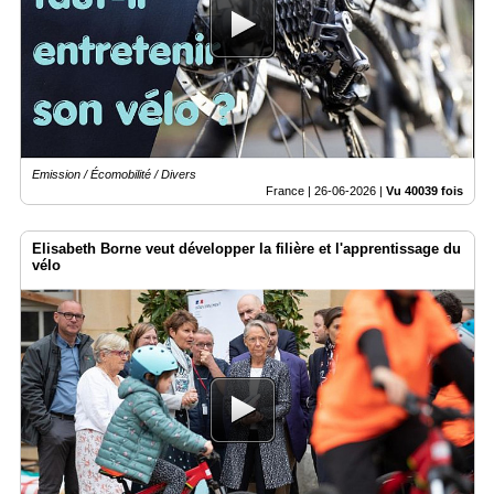
Gazette
Vidéos
Médias
du
groupe
Blogs
Emission / Écomobilité / Divers
Prémium
France |
26-06-2026
|
Vu 40039 fois
Inscription
annuaire
Elisabeth Borne veut développer la filière et l'apprentissage du
pro
vélo
Accès
éditeur