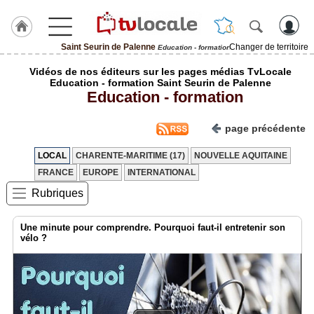
Saint Seurin de Palenne
Changer de territoire
Education - formation
J'adhère
Vidéos de nos éditeurs sur les pages médias TvLocale
à
Education - formation Saint Seurin de Palenne
Hulcoq
Education - formation
ACCUEIL
Saint
page précédente
Seurin
de
Palenne
LOCAL
CHARENTE-MARITIME (17)
NOUVELLE AQUITAINE
FRANCE
EUROPE
INTERNATIONAL
TvLocale
Rubriques
France
Accueil
Une minute pour comprendre. Pourquoi faut-il entretenir son
vélo ?
RUBRIQUES
Agenda