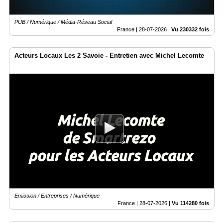
PUB / Numérique / Média-Réseau Social
France |
28-07-2026
|
Vu 230332 fois
Acteurs Locaux Les 2 Savoie - Entretien avec Michel Lecomte
Emission / Entreprises / Numérique
France |
28-07-2026
|
Vu 114280 fois