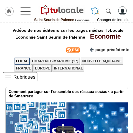
Saint Seurin de Palenne
Changer de territoire
Economie
J'adhère
Vidéos de nos éditeurs sur les pages médias TvLocale
à
Economie
Hulcoq
Economie Saint Seurin de Palenne
ACCUEIL
page précédente
Saint
Seurin
de
LOCAL
CHARENTE-MARITIME (17)
NOUVELLE AQUITAINE
Palenne
FRANCE
EUROPE
INTERNATIONAL
Rubriques
TvLocale
France
Comment partager sur l'ensemble des réseaux sociaux à partir
Accueil
de Smartrezo
RUBRIQUES
Agenda