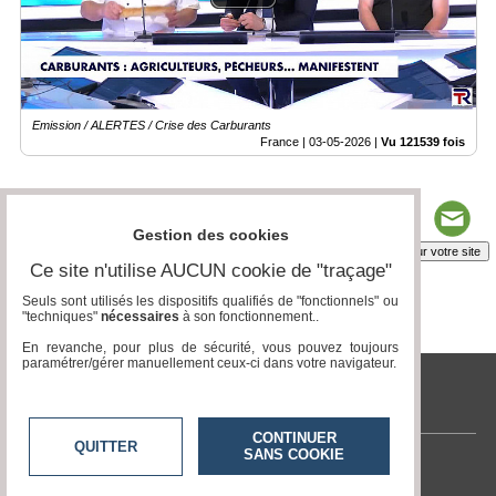
Emission / ALERTES / Crise des Carburants
France |
03-05-2026
|
Vu 121539 fois
Gestion des cookies
Insérez sur votre site
Ce site n'utilise AUCUN cookie de "traçage"
Seuls sont utilisés les dispositifs qualifiés de "fonctionnels" ou
"techniques"
nécessaires
à son fonctionnement..
Page 1 / 8
1
2
3
4
5
6
7
8
En revanche, pour plus de sécurité, vous pouvez toujours
paramétrer/gérer manuellement ceux-ci dans votre navigateur.
tvlocale.fr
CONTINUER
QUITTER
SANS COOKIE
Contactez-nous