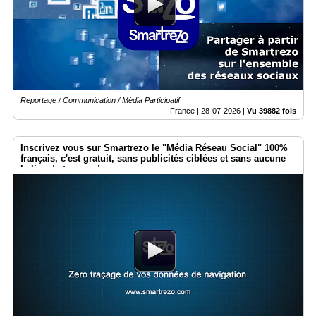
Gazette
Vidéos
Médias
du
groupe
Reportage / Communication / Média Participatif
Blogs
France |
28-07-2026
|
Vu 39882 fois
Prémium
Inscription
Inscrivez vous sur Smartrezo le "Média Réseau Social" 100%
annuaire
français, c'est gratuit, sans publicités ciblées et sans aucune
pro
balise de traçage !
Accès
éditeur