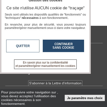
Gestion des cookies
Gazette
Ce site n'utilise AUCUN cookie de "traçage"
Vidéos
Seuls sont utilisés les dispositifs qualifiés de "fonctionnels" ou
"techniques"
nécessaires
à son fonctionnement..
Médias
du
En revanche, pour plus de sécurité, vous pouvez toujours
groupe
paramétrer/gérer manuellement ceux-ci dans votre navigateur.
Blogs
tvlocale.fr
Prémium
CONTINUER
QUITTER
SANS COOKIE
Inscription
annuaire
Contactez-nous
pro
En savoir +
A propos de tvlocale.fr
En savoir plus sur la confidentialité
Accès
et paramétrer/gérer manuellement les cookies
éditeur
Devenir délégué
S'abonner à la Lettre d'information
Pour poursuivre votre navigation sur
,
Infos
CNIL/RGPD
vous devez acceptez l’utilisation des
Je paramètre mes choix
Conditions Générales d'Utilisation
cookies nécessaires à son
fonctionnement.