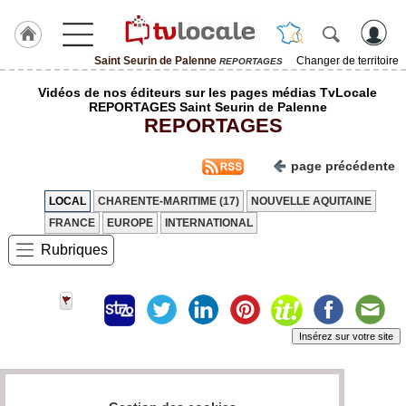
Saint Seurin de Palenne
Changer de territoire
REPORTAGES
J'adhère
Vidéos de nos éditeurs sur les pages médias TvLocale
à
REPORTAGES Saint Seurin de Palenne
Hulcoq
REPORTAGES
ACCUEIL
Saint
page précédente
Seurin
de
Palenne
LOCAL
CHARENTE-MARITIME (17)
NOUVELLE AQUITAINE
FRANCE
EUROPE
INTERNATIONAL
TvLocale
Rubriques
France
Accueil
RUBRIQUES
Insérez sur votre site
Agenda
Page 0 / 0