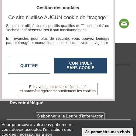
Gestion des cookies
Ce site n'utilise AUCUN cookie de "traçage"
Seuls sont utilisés les dispositifs qualifiés de "fonctionnels" ou
"techniques"
nécessaires
à son fonctionnement..
En revanche, pour plus de sécurité, vous pouvez toujours
paramétrer/gérer manuellement ceux-ci dans votre navigateur.
tvlocale.fr
CONTINUER
QUITTER
SANS COOKIE
Contactez-nous
En savoir +
En savoir plus sur la confidentialité
A propos de tvlocale.fr
et paramétrer/gérer manuellement les cookies
Devenir délégué
S'abonner à la Lettre d'information
Pour poursuivre votre navigation sur
,
vous devez acceptez l’utilisation des
Infos
CNIL/RGPD
Je paramètre mes choix
cookies nécessaires à son