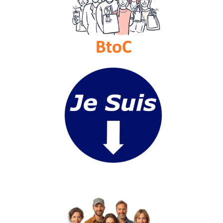
Médias
du
groupe
Blogs
Prémium
Inscription
annuaire
pro
Accès
éditeur