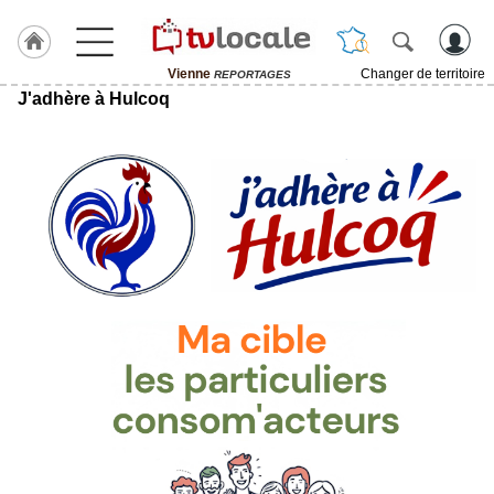
Vienne
Changer de territoire
REPORTAGES
J'adhère à Hulcoq
J'adhère
à
Hulcoq
ACCUEIL
Vienne
TvLocale
France
Accueil
RUBRIQUES
Agenda
Gazette
Vidéos