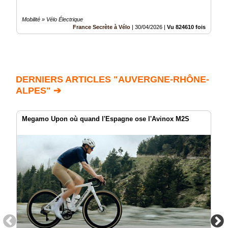
Mobilité » Vélo Électrique
France Secrète à Vélo
|
30/04/2026
|
Vu 824610 fois
DERNIERS ARTICLES "AUVERGNE-RHÔNE-
ALPES" ➔
Megamo Upon où quand l'Espagne ose l'Avinox M2S