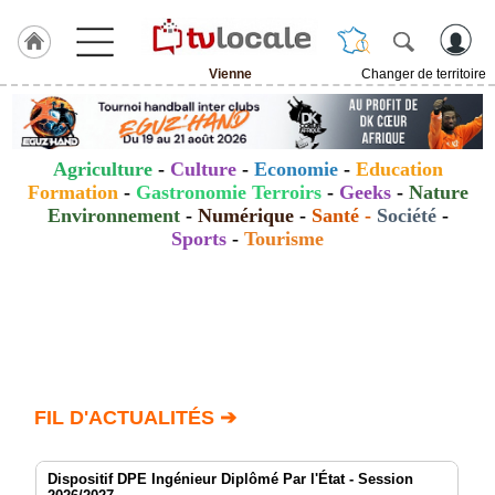
Vienne
Changer de territoire
J'adhère
à
Hulcoq
Agriculture
-
Culture
-
Economie
-
Education
ACCUEIL
Formation
-
Gastronomie Terroirs
-
Geeks
-
Nature
Vienne
Environnement
-
Numérique
-
Santé
-
Société
-
Sports
-
Tourisme
TvLocale
France
Accueil
RUBRIQUES
Agenda
FIL D'ACTUALITÉS ➔
Gazette
Dispositif DPE Ingénieur Diplômé Par l'État - Session
Vidéos