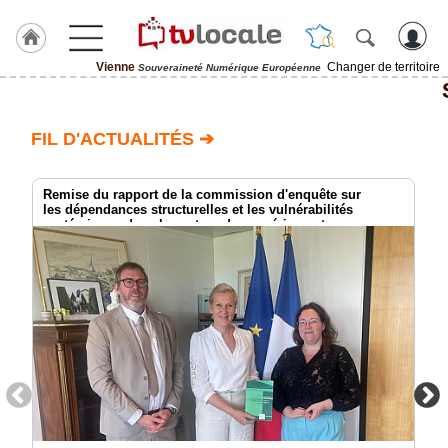
Vienne
Changer de territoire
Souveraineté Numérique Européenne
J'adhère
à
Hulcoq
FIL D'ACTUALITÉS ➔
ACCUEIL
Vienne
Remise du rapport de la commission d'enquête sur
les dépendances structurelles et les vulnérabilités
systémiques dans le secteur du numérique et
TvLocale
les risques pour l’indépendance de la France
France
Accueil
RUBRIQUES
Agenda
Gazette
Vidéos