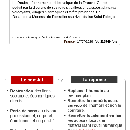
Le Doubs, département emblématique de la Franche-Comté,
séduit par la diversité de ses reliefs : vallées encaissées, plateaux
Médias
verdoyants, villages pittoresques et forêts profondes. De
du
Besançon à Morteau, de Pontarlier aux rives du lac Saint-Point, ch
groupe
...
Blogs
Prémium
Emission / Voyage à Vélo / Vacances Autrement
France
|
17/07/2026
|
Vu 113549 fois
Inscription
annuaire
pro
Accès
éditeur