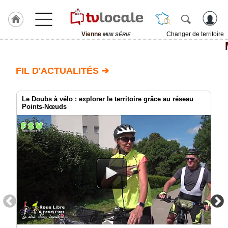
Vienne
Changer de territoire
MINI SÉRIE
J'adhère
à
Hulcoq
FIL D'ACTUALITÉS ➔
ACCUEIL
Vienne
Le Doubs à vélo : explorer le territoire grâce au réseau
Points-Nœuds
TvLocale
France
Accueil
RUBRIQUES
Agenda
Gazette
Vidéos