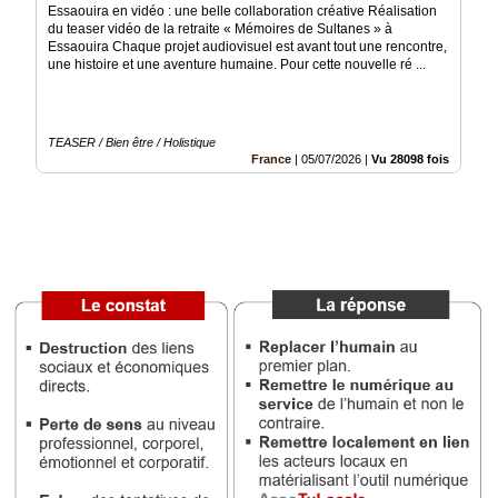
Essaouira en vidéo : une belle collaboration créative Réalisation
du teaser vidéo de la retraite « Mémoires de Sultanes » à
Médias
Essaouira Chaque projet audiovisuel est avant tout une rencontre,
du
une histoire et une aventure humaine. Pour cette nouvelle ré ...
groupe
Blogs
Prémium
TEASER / Bien être / Holistique
France
|
05/07/2026
|
Vu 28098 fois
Inscription
annuaire
pro
Accès
éditeur