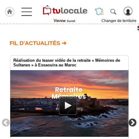
Vienne
Changer de territoire
Santé
J'adhère
à
Hulcoq
FIL D'ACTUALITÉS ➔
ACCUEIL
Vienne
Réalisation du teaser vidéo de la retraite « Mémoires de
Sultanes » à Essaouira au Maroc
TvLocale
France
Accueil
RUBRIQUES
Agenda
Gazette
Vidéos